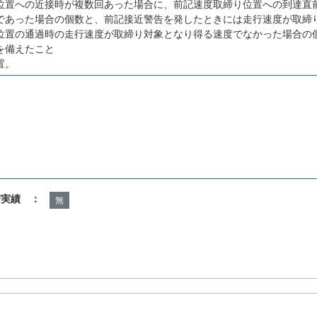
位置への近接時が複数回あった場合に、前記速度取締り位置への到達直
であった場合の個数と、前記接近警告を発したときには走行速度が取締
位置の通過時の走行速度が取締り対象となり得る速度でなかった場合の
を備えたこと
置。
諾実績 ：
無