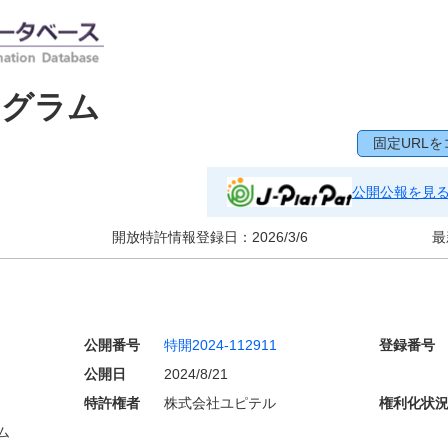
ログラム
固定URLを
公開公報を見
開放特許情報登録日：
2026/3/6
最
公開番号
特開2024-112911
登録番号
公開日
2024/8/21
特許権者
株式会社ユピテル
権利化状
ム