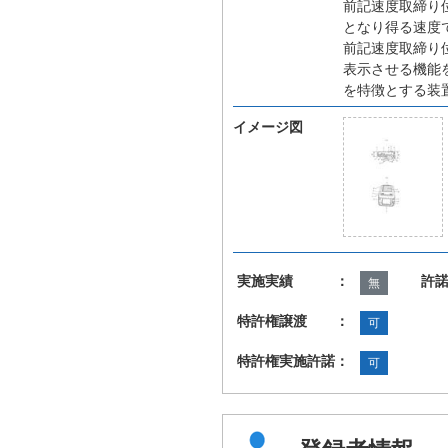
前記速度取締り
となり得る速度
前記速度取締り
表示させる機能
を特徴とする装
イメージ図
実施実績 ：
許
無
特許権譲渡 ：
可
特許権実施許諾：
可