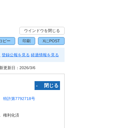
ウインドウを閉じる
コピー
印刷
XにPOST
る
登録公報を見る
経過情報を見る
新更新日：
2026/3/6
‐ 閉じる
特許第7792718号
況
権利化済