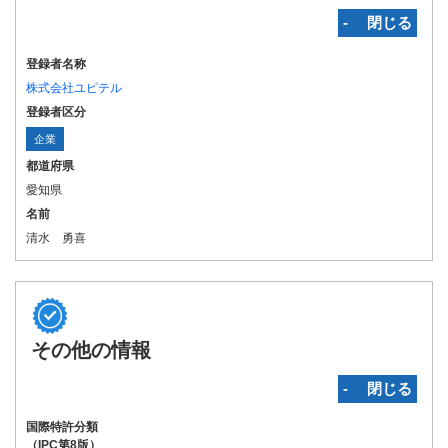
‐ 閉じる
登録者名称
株式会社ユピテル
登録者区分
企業
都道府県
愛知県
名前
清水 勇喜
その他の情報
‐ 閉じる
国際特許分類
（IPC第8版）