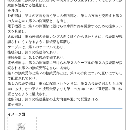
接続受部に接続された接続部が車両外部から視認されにくくなるように接
続部を遮蔽する遮蔽部と、
を具備し、
外面部は、第１の方向を向く第１の側面部と、第１の方向と交差する第２
の方向を向く第２の側面部と、を有し、
電子機器は、第１の側面部に設けられ車両外部を撮像するための撮像レン
ズを具備し、
遮蔽部は、車両外部の撮像レンズの向くほうから見たときに、接続部が視
認されにくくなるように接続部を遮蔽し、
ケーブルは、第１のケーブルであり、
接続部は、第１の接続部であり、
接続受部は、第１の接続受部であり、
電子機器は、第２の側面部に設けられ第２のケーブルの第２の接続部が接
続される第２の接続受部をさらに具備し、
第１の接続受部と第２の接続受部とは、第１の方向について互いにずらし
て配置されており、
第１の接続受部は、車両に配置されたときに、第２の接続受部よりも上方
向にあり、かつ第２の接続受部よりも第１の方向について遮蔽部に近い位
置となるように構成され、
遮蔽部は、第１の接続受部の上方向側を避けて配置される、
電子機器。
イメージ図