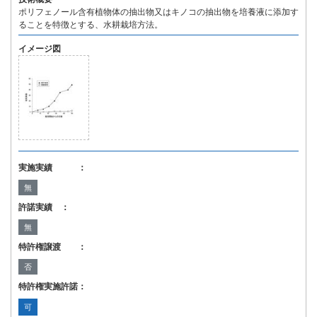
ポリフェノール含有植物体の抽出物又はキノコの抽出物を培養液に添加す
ることを特徴とする、水耕栽培方法。
イメージ図
実施実績 ：
無
許諾実績 ：
無
特許権譲渡 ：
否
特許権実施許諾：
可