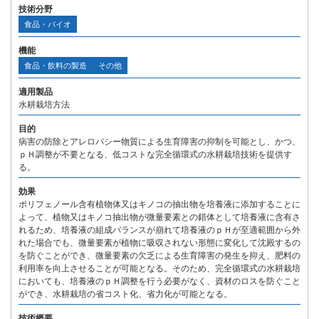
技術分野
食品・バイオ
機能
食品・飲料の製造
その他
適用製品
水耕栽培方法
目的
病害の防除とアレロパシー物質による生育障害の抑制を可能とし、かつ、
ｐＨ調整が不要となる、低コストな完全循環式の水耕栽培技術を提供す
る。
効果
ポリフェノール含有植物体又はキノコの抽出物を培養液に添加することに
よって、植物又はキノコ抽出物が微量要素との錯体として培養液に含有さ
れるため、培養液の組成バランスが崩れて培養液のｐＨが至適範囲から外
れた場合でも、微量要素が植物に吸収されない形態に変化して沈殿するの
を防ぐことができ、微量要素の欠乏による生育障害の発生を抑え、肥料の
利用率を向上させることが可能となる。そのため、完全循環式の水耕栽培
においても、培養液のｐＨ調整を行う必要がなく、資材のロスを防ぐこと
ができ、水耕栽培の省コスト化、省力化が可能となる。
技術概要