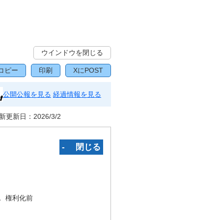
ウインドウを閉じる
コピー
印刷
XにPOST
公開公報を見る
経過情報を見る
新更新日：
2026/3/2
‐ 閉じる
況
権利化前