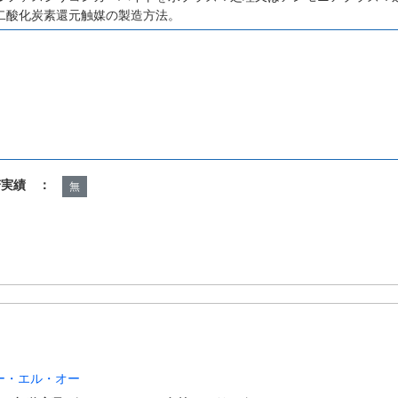
二酸化炭素還元触媒の製造方法。
諾実績 ：
無
ー・エル・オー