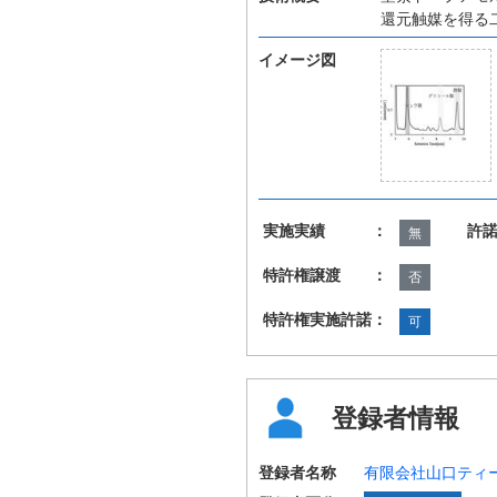
還元触媒を得る
イメージ図
実施実績 ：
許
無
特許権譲渡 ：
否
特許権実施許諾：
可
登録者情報
登録者名称
有限会社山口ティ