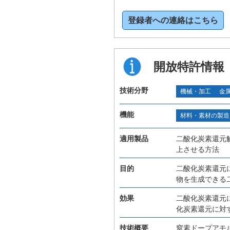
登録者への連絡はこちら
開放特許情報
技術分野
機械・加工
金
機能
材料・素材の製造
適用製品
二酸化炭素還元
上させる方法
目的
二酸化炭素還元
物を生成できる
効果
二酸化炭素還元
化炭素還元に対
技術概要
窒素ドープアモ