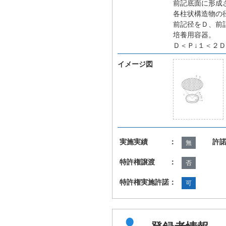
前記底面に形成
各柱状構造物の
前記径をＤ、前
培養用容器。
Ｄ＜Ｐ↓１＜２
イメージ図
実施実績 ：
許
無
特許権譲渡 ：
否
特許権実施許諾：
可