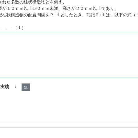
された多数の柱状構造物とを備え、
径が１０ｎｍ以上５０ｎｍ未満、高さが２０ｎｍ以上であり、
記柱状構造物の配置間隔をＰ↓１としたとき、前記Ｐ↓１は、以下の式（
Ｄ．．．（１）
諾実績 ：
無