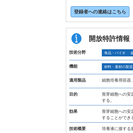
登録者への連絡はこちら
開放特許情報
技術分野
食品・バイオ
機能
材料・素材の製造
適用製品
細胞培養用容器
目的
骨芽細胞への安
する。
効果
骨芽細胞への安
することができ
技術概要
培養液に接する