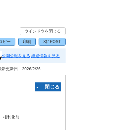
ウインドウを閉じる
コピー
印刷
XにPOST
公開公報を見る
経過情報を見る
最新更新日：
2026/2/26
‐ 閉じる
況
権利化前