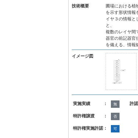
技術概要
圃場における植
を示す形状情報
イヤ３の情報と
と、
複数のレイヤ間
器官の前記器官
を備える、情報
イメージ図
実施実績 ：
許
無
特許権譲渡 ：
否
特許権実施許諾：
可