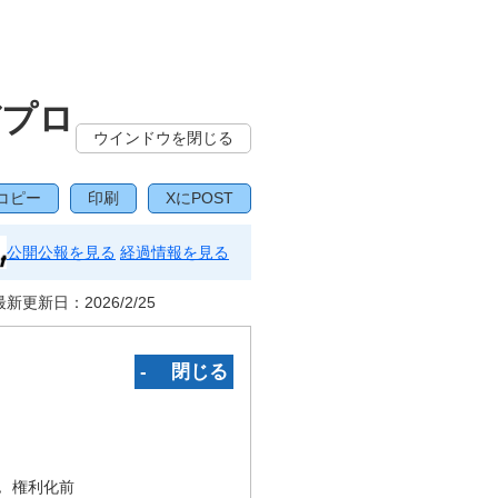
びプロ
ウインドウを閉じる
コピー
印刷
XにPOST
公開公報を見る
経過情報を見る
最新更新日：
2026/2/25
‐ 閉じる
況
権利化前