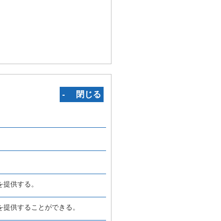
‐ 閉じる
を提供する。
を提供することができる。