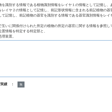
物を識別する情報である植物識別情報をレイヤ１の情報として記憶し、
をレイヤ２の情報として記憶し、前記形状情報に含まれる前記植物の器
して記憶し、前記植物の器官を識別する情報である器官識別情報をレイ
で互いに関係付けられた所定の植物の所定の器官に関する情報を参照し
位置情報を特定する特定部と、
処理装置。
諾実績 ：
無