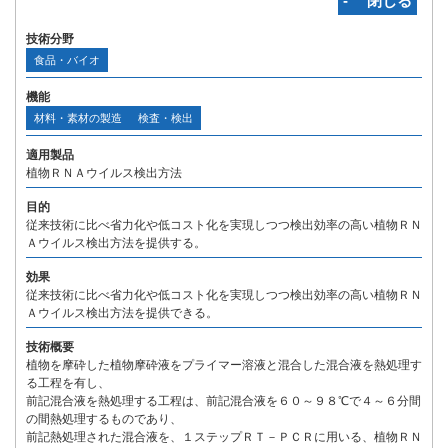
‐ 閉じる
技術分野
食品・バイオ
機能
材料・素材の製造
検査・検出
適用製品
植物ＲＮＡウイルス検出方法
目的
従来技術に比べ省力化や低コスト化を実現しつつ検出効率の高い植物ＲＮ
Ａウイルス検出方法を提供する。
効果
従来技術に比べ省力化や低コスト化を実現しつつ検出効率の高い植物ＲＮ
Ａウイルス検出方法を提供できる。
技術概要
植物を摩砕した植物摩砕液をプライマー溶液と混合した混合液を熱処理す
る工程を有し、
前記混合液を熱処理する工程は、前記混合液を６０～９８℃で４～６分間
の間熱処理するものであり、
前記熱処理された混合液を、１ステップＲＴ－ＰＣＲに用いる、植物ＲＮ