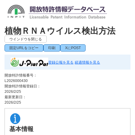
植物ＲＮＡウイルス検出方法
ウインドウを閉じる
固定URLをコピー
印刷
XにPOST
登録公報を見る
経過情報を見る
開放特許情報番号：
L2026000430
開放特許情報登録日：
2026/2/25
最新更新日：
2026/2/25
基本情報