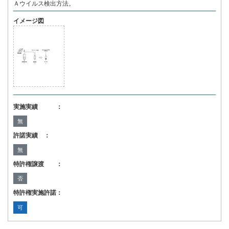
Ａウイルス検出方法。
イメージ図
実施実績 ：
無
許諾実績 ：
無
特許権譲渡 ：
否
特許権実施許諾：
可