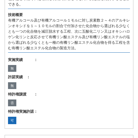
できる。
技術概要
有機アルコール及び有機アルコール１モルに対し炭素数２～４のアルキレ
ンオキシドを１～１０モルの割合で付加させた化合物から選ばれる少なく
とも一つの化合物を減圧脱水する工程、次に五酸化二リン又はオキシハロ
ゲン化リンと反応させて有機リン酸エステル及び有機リン酸エステルの塩
から選ばれる少なくとも一種の有機リン酸エステル化合物を得る工程を含
む有機リン酸エステル化合物の製造方法。
実施実績 ：
無
許諾実績 ：
無
特許権譲渡 ：
否
特許権実施許諾：
可