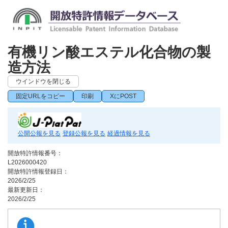
有機リン酸エステル化合物の製
造方法
ウインドウを閉じる
固定URLをコピー
印刷
XにPOST
公開公報を見る
登録公報を見る
経過情報を見る
開放特許情報番号：
L2026000420
開放特許情報登録日：
2026/2/25
最新更新日：
2026/2/25