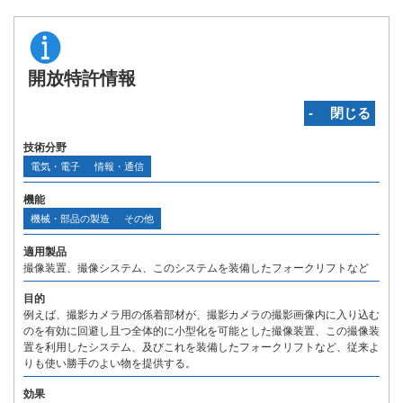
開放特許情報
‐ 閉じる
技術分野
電気・電子
情報・通信
機能
機械・部品の製造
その他
適用製品
撮像装置、撮像システム、このシステムを装備したフォークリフトなど
目的
例えば、撮影カメラ用の係着部材が、撮影カメラの撮影画像内に入り込む
のを有効に回避し且つ全体的に小型化を可能とした撮像装置、この撮像装
置を利用したシステム、及びこれを装備したフォークリフトなど、従来よ
りも使い勝手のよい物を提供する。
効果