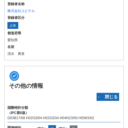
登録者名称
株式会社ユピテル
登録者区分
企業
都道府県
愛知県
名前
清水 勇喜
その他の情報
‐ 閉じる
国際特許分類
（IPC第8版）
G03B17/08 H02G3/04 H02G3/34 H04N23/50 H05K5/02
関連特許