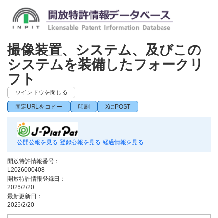
撮像装置、システム、及びこの
システムを装備したフォークリ
フト
ウインドウを閉じる
固定URLをコピー
印刷
XにPOST
公開公報を見る
登録公報を見る
経過情報を見る
開放特許情報番号：
L2026000408
開放特許情報登録日：
2026/2/20
最新更新日：
2026/2/20