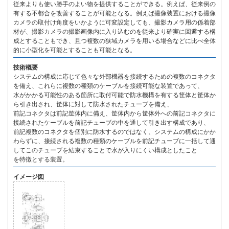
従来よりも使い勝手のよい物を提供することができる。例えば、従来例の
有する不都合を改善することが可能となる。例えば撮像装置における撮像
カメラの取付け角度をいかように可変設定しても、撮影カメラ用の係着部
材が、撮影カメラの撮影画像内に入り込むのを従来より確実に回避する構
成とすることもでき、且つ複数の狭域カメラを用いる場合などに比べ全体
的に小型化を可能とすることも可能となる。
技術概要
システムの構成に応じて色々な外部機器を接続するための複数のコネクタ
を備え、これらに複数の種類のケーブルを接続可能な装置であって、
水がかかる可能性のある箇所に取付可能で防水機構を有する筐体と筐体か
ら引き出され、筐体に対して防水されたチューブを備え、
前記コネクタは前記筐体内に備え、筐体内から筐体外への前記コネクタに
接続されたケーブルを前記チューブの中を通して引き出す構成であり、
前記複数のコネクタを個別に防水するのではなく、システムの構成にかか
わらずに、接続される複数の種類のケーブルを前記チューブに一括して通
してこのチューブを結束することで水が入りにくい構成としたこと
を特徴とする装置。
イメージ図