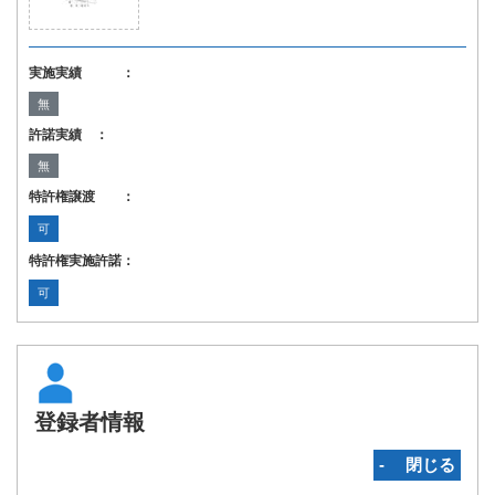
実施実績 ：
無
許諾実績 ：
無
特許権譲渡 ：
可
特許権実施許諾：
可
登録者情報
‐ 閉じる