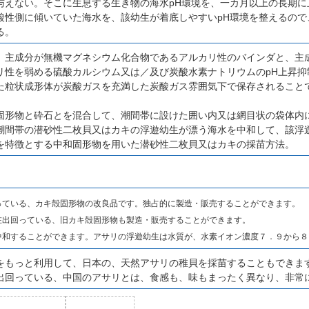
与えない。そこに生息する生き物の海水pH環境を、一カ月以上の長期に
酸性側に傾いていた海水を、該幼生が着底しやすいpH環境を整えるので
る。
、主成分が無機マグネシウム化合物であるアルカリ性のバインダと、主
リ性を弱める硫酸カルシウム又は／及び炭酸水素ナトリウムのpH上昇抑
た粒状成形体が炭酸ガスを充満した炭酸ガス雰囲気下で保存されること
、
固形物と砕石とを混合して、潮間帯に設けた囲い内又は網目状の袋体内
潮間帯の潜砂性二枚貝又はカキの浮遊幼生が漂う海水を中和して、該浮
を特徴とする中和固形物を用いた潜砂性二枚貝又はカキの採苗方法。
っている、カキ殻固形物の改良品です。独占的に製造・販売することができます。
在出回っている、旧カキ殻固形物も製造・販売することができます。
中和することができます。アサリの浮遊幼生は水質が、水素イオン濃度７．９から８
をもっと利用して、日本の、天然アサリの稚貝を採苗することもできま
出回っている、中国のアサリとは、食感も、味もまったく異なり、非常