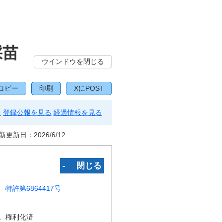
採苗
ウインドウを閉じる
コピー
印刷
XにPOST
る
登録公報を見る
経過情報を見る
新更新日：
2026/6/12
‐ 閉じる
特許第6864417号
況
権利化済