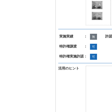
実施実績 ：
許
無
特許権譲渡 ：
可
特許権実施許諾：
可
活用のヒント