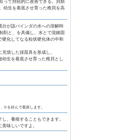
亘って持続的に改善できる。貝類
、幼生を着底させ育った稚貝を高
成分が該バインダの水への溶解時
制剤と、を具備し、水とで混錬固
で硬化してなる粒状硬化体の中和
に充填した採苗具を形成し、
遊幼生を着底させ育った稚貝とし
．０を好んで着床します。
すし、養殖することもできます。
に美味しいですよ。