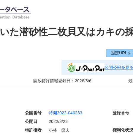
用いた潜砂性二枚貝又はカキの
固定URLを
公開公報を見
開放特許情報登録日：
2026/3/6
最
公開番号
特開2022-046233
登録番号
公開日
2022/3/23
特許権者
小林 節夫
権利化状