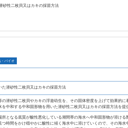
潜砂性二枚貝又はカキの採苗方法
品・バイオ
いた潜砂性二枚貝又はカキの採苗方法
等の潜砂性二枚貝やカキの浮遊幼生を、その固体密度を上げて効果的に
水を中和する中和固形物を用いた潜砂性二枚貝又はカキの採苗方法を提
場所となる底質が酸性悪化している潮間帯の海水へ中和固形物が溶ける
且つ時間をかけ穏やかに酸性に傾く海水中に溶けていくので、その海水