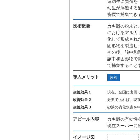
遊幼生に負荷を
幼生が浮遊する
密度で捕集でき
技術概要
カキ殻の粉末と
におけるアルカ
化して形成され
固形物を製造し
その後、該中和
該中和固形物で
て捕集すること
導入メリット
改善
改善効果１
現在、全国に出回
改善効果２
必要であれば、現
改善効果３
砂浜の硫化水素を
アピール内容
カキ殻の有効性
現在スーパーに
イメージ図