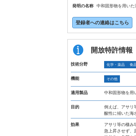
発明の名称
中和固形物を用いた
登録者への連絡はこちら
開放特許情報
技術分野
化学・薬品
食
機能
その他
適用製品
中和固形物を用
目的
例えば、アサリ
酸性に傾いた海
効果
アサリ等の棲み
急上昇させず、