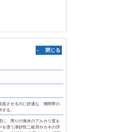
‐ 閉じる
着底させるのに好適な、潮間帯の
供する。
際に、周りの海水のアルカリ度を
中を漂う潜砂性二枚貝やカキの浮