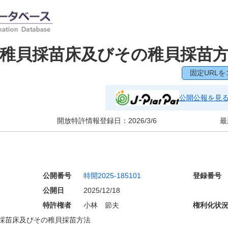
稚貝採苗床及びその稚貝採苗
固定URLを
公開公報を見
開放特許情報登録日：
2026/3/6
最
公開番号
特開2025-185101
登録番号
公開日
2025/12/18
特許権者
小林 節夫
権利化状
採苗床及びその稚貝採苗方法