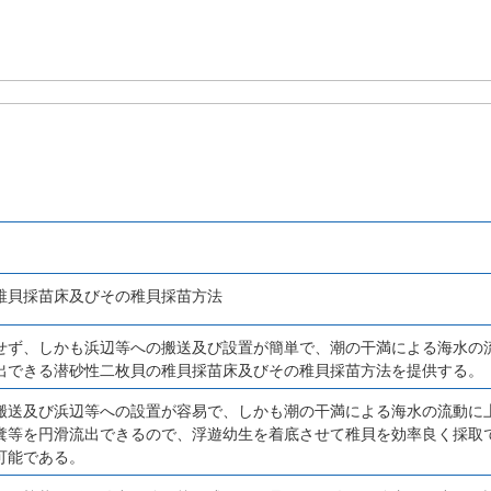
稚貝採苗床及びその稚貝採苗方法
せず、しかも浜辺等への搬送及び設置が簡単で、潮の干満による海水の
出できる潜砂性二枚貝の稚貝採苗床及びその稚貝採苗方法を提供する。
搬送及び浜辺等への設置が容易で、しかも潮の干満による海水の流動に
糞等を円滑流出できるので、浮遊幼生を着底させて稚貝を効率良く採取
可能である。