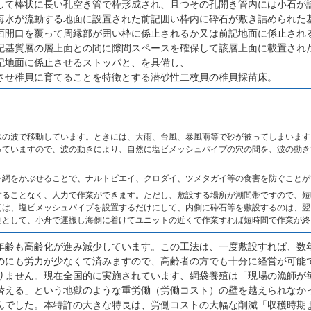
して棒状に長い孔空き管で枠形成され、且つその孔開き管内には小石が
海水が流動する地面に設置された前記囲い枠内に砕石が敷き詰められた
面開口を覆って周縁部が囲い枠に係止されるか又は前記地面に係止され
記基質層の層上面との間に隙間スペースを確保して該層上面に載置され
記地面に係止させるストッパと、を具備し、
させ稚貝に育てることを特徴とする潜砂性二枚貝の稚貝採苗床。
水の波で移動しています。ときには、大雨、台風、暴風雨等で砂が被ってしまいます
っていますので、波の動きにより、自然に塩ビメッシュパイプの穴の間を、波の動き
。
ン網をかぶせることで、ナルトビエイ、クロダイ、ツメタガイ等の食害を防ぐことが
することなく、人力で作業ができます。ただし、敷設する場所が潮間帯ですので、短
初は、塩ビメッシュパイプを設置するだけにして、内側に砕石等を敷設するのは、翌
例として、小舟で運搬し海側に着けてユニットの近くで作業すれば短時間で作業が終
年齢も高齢化が進み減少しています。この工法は、一度敷設すれば、数
のにも労力が少なくて済みますので、高齢者の方でも十分に経営が可能
りません。現在全国的に実施されています、網袋養殖は「現場の漁師が
替える」という地獄のような重労働（労働コスト）の壁を越えられなか
んでした。本特許の大きな特長は、労働コストの大幅な削減「収穫時期