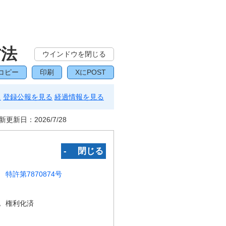
方法
ウインドウを閉じる
コピー
印刷
XにPOST
る
登録公報を見る
経過情報を見る
新更新日：
2026/7/28
‐ 閉じる
特許第7870874号
況
権利化済