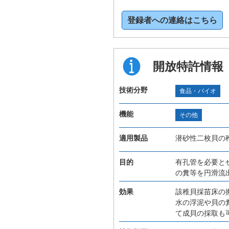
登録者への連絡はこちら
開放特許情報
技術分野
食品・バイオ
機能
その他
適用製品
潜砂性二枚貝の
目的
有孔管を必要と
の糞等を円滑流
効果
該稚貝採苗床の
水の浮泥や貝の
て成貝の採取も