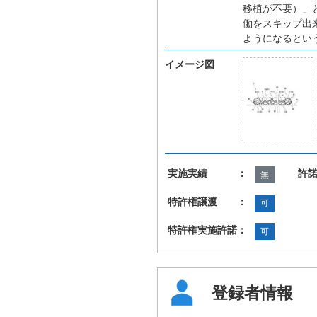
移植が不要）」
働をスキップ出
ようになるとい
イメージ図
実施実績 ：
許
無
特許権譲渡 ：
可
特許権実施許諾：
可
登録者情報