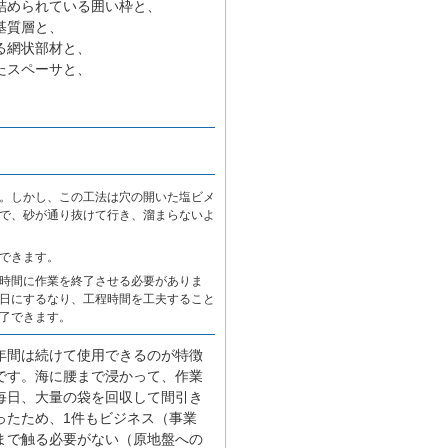
詰められている囲い枠と、
基質層と、
る網状部材と、
たスペーサと、
。しかし、この工法は穴の開いた塩ビメ
で、砂が通り抜けて行き、溜まらないよ
できます。
時間に作業を終了させる必要がありま
日にするなり、工程時間を工夫すること
了できます。
年間は続けて使用できるのが特徴
です。海に腰まで浸かって、作業
毎日、大量の袋を回収して間引き
ったため、1件もビジネス（事業
まで触る必要がない（原地盤への