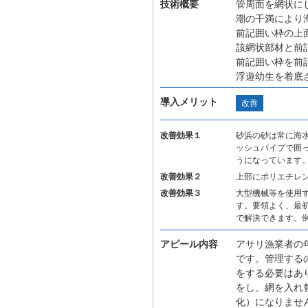
技術概要
管周面を網状に
潮の干満により
前記囲い枠の上
該網状部材と前
前記囲い枠を前
浮遊幼生を着底
導入メリット
改善
改善効果１
砂浜の砂は常に海
ッシュパイプで囲
うになっています
改善効果２
上部にポリエチレ
改善効果３
大型機械等を使用
す。要領よく、最
で解決できます。
アピール内容
アサリ漁業者の
です。管理する
をする必要はあ
をし、網を入れ
化）になりませ