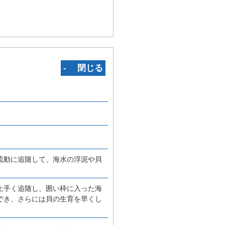
‐ 閉じる
流動に追随して、海水の浮泥や貝
上手く追随し、囲い枠に入った海
でき、さらには貝の生育を早くし