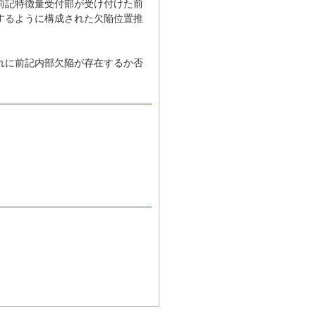
前記特徴量受付部が受け付けた前
するように構成された欠陥位置推
れに前記内部欠陥が存在するか否