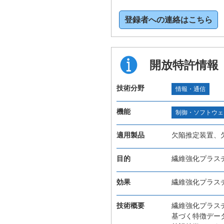
登録者への連絡はこちら
開放特許情報
技術分野
情報・通信
機能
制御・ソフトウェ
適用製品
欠陥推定装置、
目的
繊維強化プラス
効果
繊維強化プラス
技術概要
繊維強化プラス
基づく特徴デー