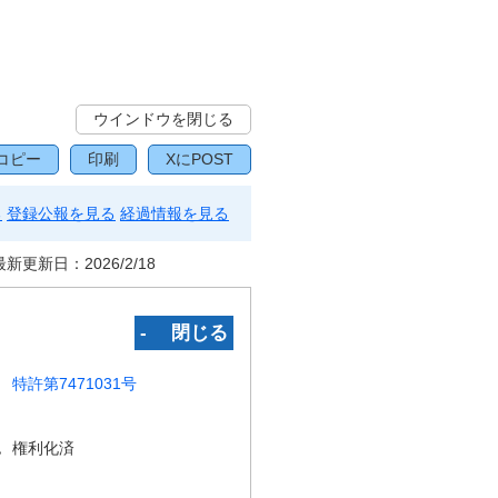
ウインドウを閉じる
コピー
印刷
XにPOST
る
登録公報を見る
経過情報を見る
最新更新日：
2026/2/18
‐ 閉じる
特許第7471031号
況
権利化済