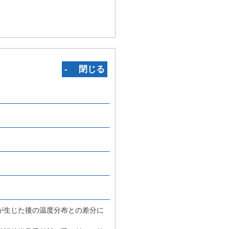
‐ 閉じる
。
が生じた後の温度分布との差分に