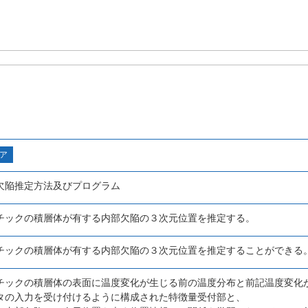
ア
欠陥推定方法及びプログラム
チックの積層体が有する内部欠陥の３次元位置を推定する。
チックの積層体が有する内部欠陥の３次元位置を推定することができる
チックの積層体の表面に温度変化が生じる前の温度分布と前記温度変化
タの入力を受け付けるように構成された特徴量受付部と、