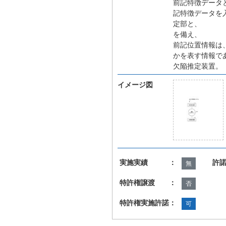
前記特徴データ
記特徴データを
定部と、
を備え、
前記位置情報は
かを表す情報で
欠陥推定装置。
イメージ図
実施実績 ：
許
無
特許権譲渡 ：
否
特許権実施許諾：
可