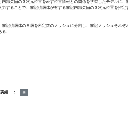
と内部欠陥の３次元位置を表す位置情報との関係を学習したモデルに、
入力することで、前記積層体が有する前記内部欠陥の３次元位置を推定
、前記積層体の各層を所定数のメッシュに分割し、前記メッシュそれぞ
ある、
諾実績 ：
無