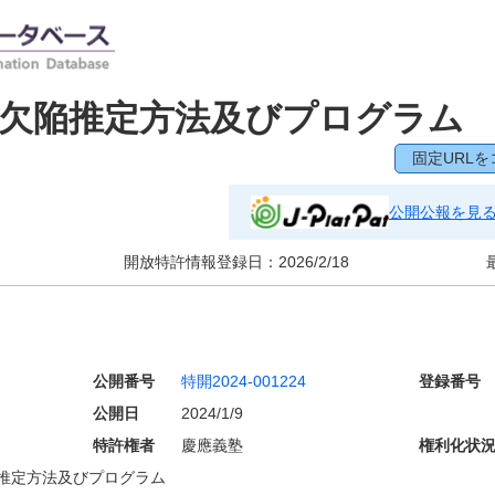
、欠陥推定方法及びプログラム
固定URLを
公開公報を見
開放特許情報登録日：
2026/2/18
公開番号
特開2024-001224
登録番号
公開日
2024/1/9
特許権者
慶應義塾
権利化状
推定方法及びプログラム