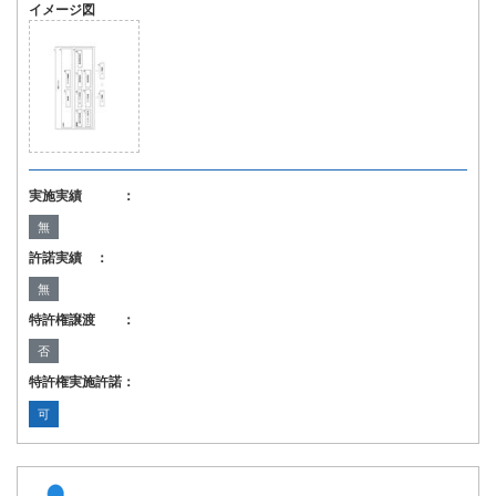
イメージ図
実施実績 ：
無
許諾実績 ：
無
特許権譲渡 ：
否
特許権実施許諾：
可