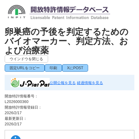
卵巣癌の予後を判定するための
バイオマーカー、判定方法、お
よび治療薬
ウインドウを閉じる
固定URLをコピー
印刷
XにPOST
公開公報を見る
経過情報を見る
開放特許情報番号：
L2026000360
開放特許情報登録日：
2026/2/17
最新更新日：
2026/2/17