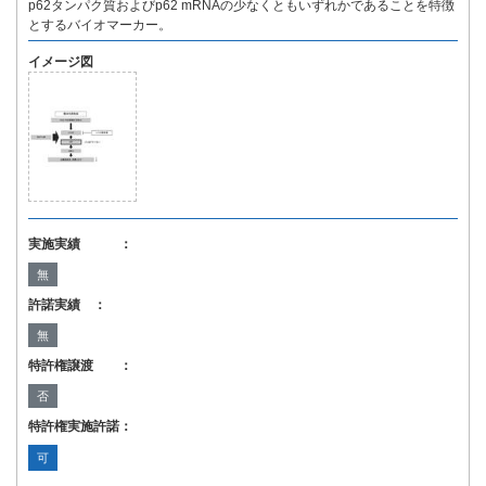
p62タンパク質およびp62 mRNAの少なくともいずれかであることを特徴
とするバイオマーカー。
イメージ図
実施実績 ：
無
許諾実績 ：
無
特許権譲渡 ：
否
特許権実施許諾：
可