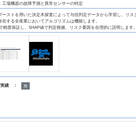
：工場機器の故障予測と異常センサーの特定
ブーストを用いた決定木探査によって与信判定データから学習し、リス
存在する全産業においてアルゴリズムは機能します。
やAUCで精度保証し、SHAP値で判定根拠、リスク要因を合理的に説明します
諾実績 ：
無