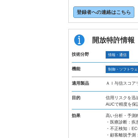
登録者への連絡はこちら
開放特許情報
技術分野
情報・通信
機能
制御・ソフトウェ
適用製品
ＡＩ与信スコア
目的
信用リスクを迅
AUCで精度を
効果
高い分析・予測精
・医療診断：疾
・不正検知：E
・顧客離脱予測