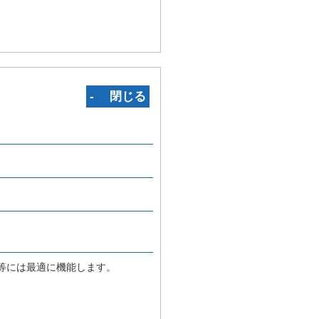
‐ 閉じる
ース等には最適に機能します。