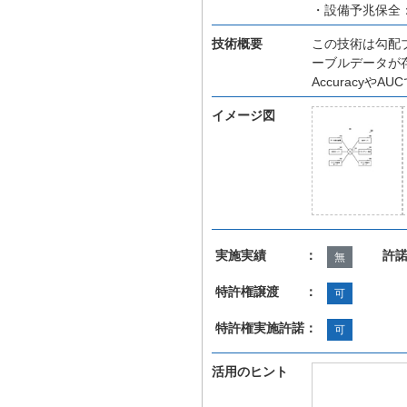
・設備予兆保全
技術概要
この技術は勾配
ーブルデータが
Accuracy
イメージ図
実施実績 ：
許
無
特許権譲渡 ：
可
特許権実施許諾：
可
活用のヒント