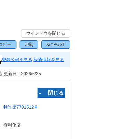
ウインドウを閉じる
コピー
印刷
XにPOST
登録公報を見る
経過情報を見る
新更新日：
2026/6/25
‐ 閉じる
特許第7791512号
況
権利化済