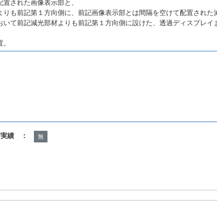
配置された画像表示部と、
よりも前記第１方向側に、前記画像表示部とは間隔を空けて配置された
おいて前記減光部材よりも前記第１方向側に設けた、透過ディスプレイ
置。
諾実績 ：
無