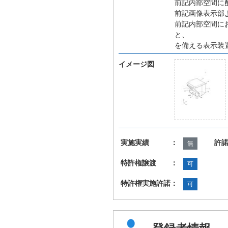
前記内部空間に
前記画像表示部
前記内部空間に
と、
を備える表示装
イメージ図
実施実績 ：
許
無
特許権譲渡 ：
可
特許権実施許諾：
可