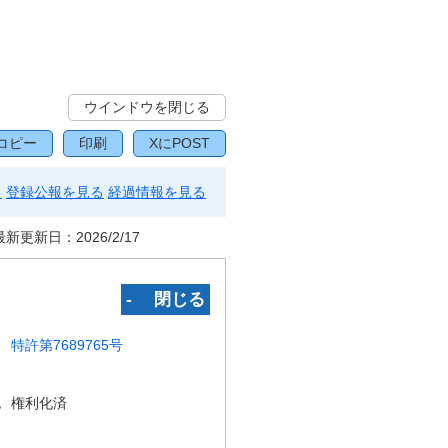
ウインドウを閉じる
コピー
印刷
XにPOST
る
登録公報を見る
経過情報を見る
最新更新日：
2026/2/17
‐ 閉じる
特許第7689765号
況
権利化済