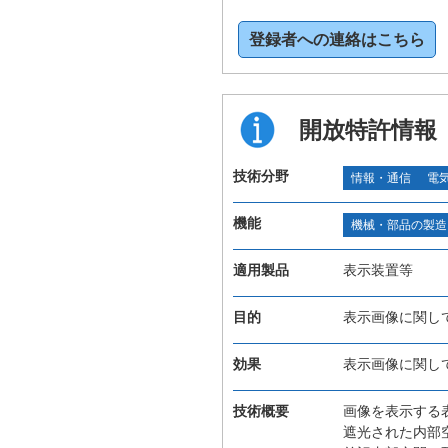
登録者への連絡はこちら
開放特許情報
技術分野
情報・通信
電
機能
機械・部品の製造
適用製品
表示装置等
目的
表示画像に関し
効果
表示画像に関し
技術概要
画像を表示する
遮光された内部