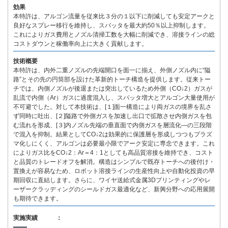
効果
本特許は、アルゴン流量を従来比３分の１以下に削減しても安定アークと
良好なスプレー移行を維持し、スパッタを最大約50％以上抑制します。
これによりガス費用とノズル清掃工数を大幅に削減でき、溶接ラインの総
コストダウンと稼働率向上に大きく貢献します。
技術概要
本特許は、内外二重ノズルの先端開口を面一に揃え、外側ノズル内に“隘
路”とその先の円筒部を設けた革新的トーチ構造を提供します。従来トー
チでは、内側ノズルが後退または突出しているため外側（CO↓2）ガスが
乱流で内側（Ar）ガスに過度混入し、スパッタ増大とアルゴン大量使用が
不可避でした。対して本技術は、[１]面一構造により両ガスの境界を乱さ
ず同時に吐出、[２]隘路で外側ガスを加速し出口で拡散させ内側ガスを包
む流れを形成、[３]内ノズル先端の垂直面で内側ガスを層流化―の三段階
で混入を抑制。結果としてCO↓2は効果的に保護層を形成しつつもプラズ
マ化しにくく、アルゴンは必要最小限でアーク安定に専念できます。これ
によりガス比をCO↓2：Ar＝4：1としても高品質溶接を維持でき、コスト
と品質のトレードオフを解消。構造はシンプルで既存トーチへの後付け・
置換えが容易なため、ロボット溶接ラインの生産性向上や自動化投資の早
期回収に直結します。さらに、ワイヤ送給式金属3Dプリンティングやレ
ーザークラッディングのシールドガス最適化など、新興分野への応用展開
も期待できます。
実施実績 ：