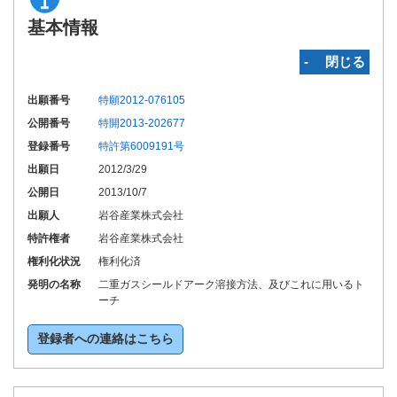
基本情報
‐ 閉じる
出願番号
特願2012-076105
公開番号
特開2013-202677
登録番号
特許第6009191号
出願日
2012/3/29
公開日
2013/10/7
出願人
岩谷産業株式会社
特許権者
岩谷産業株式会社
権利化状況
権利化済
発明の名称
二重ガスシールドアーク溶接方法、及びこれに用いるト
ーチ
登録者への連絡はこちら