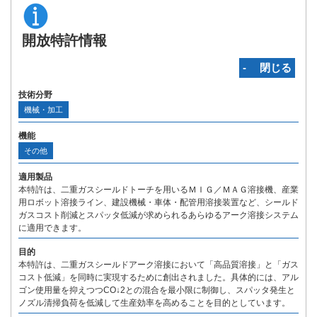
開放特許情報
‐ 閉じる
技術分野
機械・加工
機能
その他
適用製品
本特許は、二重ガスシールドトーチを用いるＭＩＧ／ＭＡＧ溶接機、産業
用ロボット溶接ライン、建設機械・車体・配管用溶接装置など、シールド
ガスコスト削減とスパッタ低減が求められるあらゆるアーク溶接システム
に適用できます。
目的
本特許は、二重ガスシールドアーク溶接において「高品質溶接」と「ガス
コスト低減」を同時に実現するために創出されました。具体的には、アル
ゴン使用量を抑えつつCO↓2との混合を最小限に制御し、スパッタ発生と
ノズル清掃負荷を低減して生産効率を高めることを目的としています。