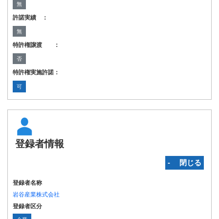
無
許諾実績 ：
無
特許権譲渡 ：
否
特許権実施許諾：
可
登録者情報
‐ 閉じる
登録者名称
岩谷産業株式会社
登録者区分