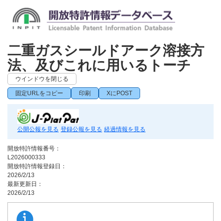
二重ガスシールドアーク溶接方
法、及びこれに用いるトーチ
ウインドウを閉じる
固定URLをコピー
印刷
XにPOST
公開公報を見る
登録公報を見る
経過情報を見る
開放特許情報番号：
L2026000333
開放特許情報登録日：
2026/2/13
最新更新日：
2026/2/13