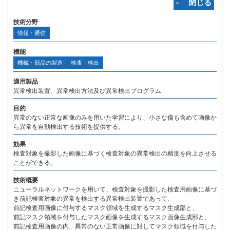
‐ 閉じる
技術分野
情報・通信
機能
機械・部品の製造
検査・検出
適用製品
異常検出装置、異常検出方法及び異常検出プログラム
目的
異常のない正常な画像のみを用いた学習により、小さな傷も含めて画像か
ら異常を自動検出する技術を提供する。
効果
検査対象を撮影した画像に基づく検査対象の異常検出の精度を向上させる
ことができる。
技術概要
ニューラルネットワークを用いて、検査対象を撮影した検査用画像に基づ
き前記検査対象の異常を検出する異常検出装置であって、
前記検査用画像に付与するマスク領域を生成するマスク生成部と、
前記マスク領域を付与したマスク画像を生成するマスク画像生成部と、
前記検査用画像の内、異常のない正常画像に対してマスク領域を付与した