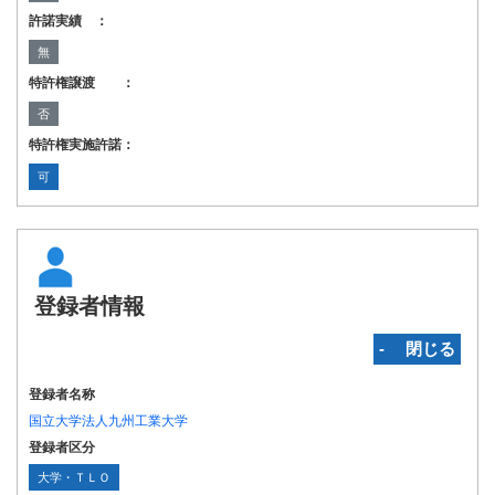
許諾実績 ：
無
特許権譲渡 ：
否
特許権実施許諾：
可
登録者情報
‐ 閉じる
登録者名称
国立大学法人九州工業大学
登録者区分
大学・ＴＬＯ