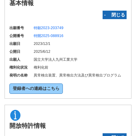
基本情報
‐ 閉じる
出願番号
特願2023-203749
公開番号
特開2025-088916
出願日
2023/12/1
公開日
2025/6/12
出願人
国立大学法人九州工業大学
権利化状況
権利化前
発明の名称
異常検出装置、異常検出方法及び異常検出プログラム
登録者への連絡はこちら
開放特許情報