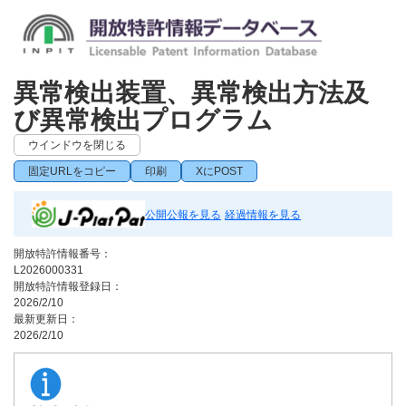
異常検出装置、異常検出方法及
び異常検出プログラム
ウインドウを閉じる
固定URLをコピー
印刷
XにPOST
公開公報を見る
経過情報を見る
開放特許情報番号：
L2026000331
開放特許情報登録日：
2026/2/10
最新更新日：
2026/2/10