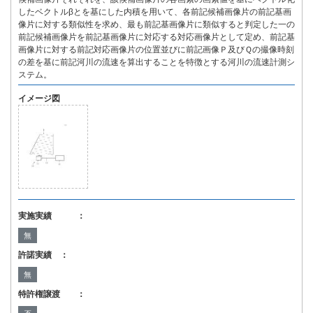
したベクトルβとを基にした内積を用いて、各前記候補画像片の前記基画
像片に対する類似性を求め、最も前記基画像片に類似すると判定した一の
前記候補画像片を前記基画像片に対応する対応画像片として定め、前記基
画像片に対する前記対応画像片の位置並びに前記画像Ｐ及びＱの撮像時刻
の差を基に前記河川の流速を算出することを特徴とする河川の流速計測シ
ステム。
イメージ図
実施実績 ：
無
許諾実績 ：
無
特許権譲渡 ：