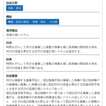
技術分野
情報・通信
機能
機械・部品の製造
検査・検出
その他
適用製品
流速計測システム
目的
時間をずらして河川を撮像した複数の画像を基に各画像の類似性を求め、
河川の流速を導出する河川の流速計測システムを提供する。
効果
時間をずらして河川を撮像した複数の画像を基に各画像の類似性を求め、
河川の流速を導出可能である。
技術概要
河川を撮像する撮像手段と、前記撮像手段が撮像した画像Ｐ及び該画像Ｐ
の撮像後に撮像した画像Ｑを基に前記河川の流速を導出する流速演算手段
とを有する河川の流速計測システムであって、
前記流速演算手段は、前記画像Ｐの一部であって前記河川を撮像した基画
像片を、該基画像片の各画素の画素値を基にベクトル化したベクトルα
と、それぞれ前記画像Ｑの異なる一部であって前記河川を撮像した複数の
候補画像片それぞれを、該候補画像片の各画素の画素値を基にベクトル化