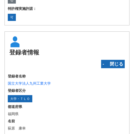
否
特許権実施許諾：
可
登録者情報
‐ 閉じる
登録者名称
国立大学法人九州工業大学
登録者区分
大学・ＴＬＯ
都道府県
福岡県
名前
荻原 康幸