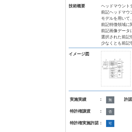
技術概要
ヘッドマウント
前記ヘッドマウ
モデルを用いて
前記特徴領域に
前記画像データ
選択された前記
少なくとも前記
イメージ図
実施実績 ：
許
無
特許権譲渡 ：
否
特許権実施許諾：
可