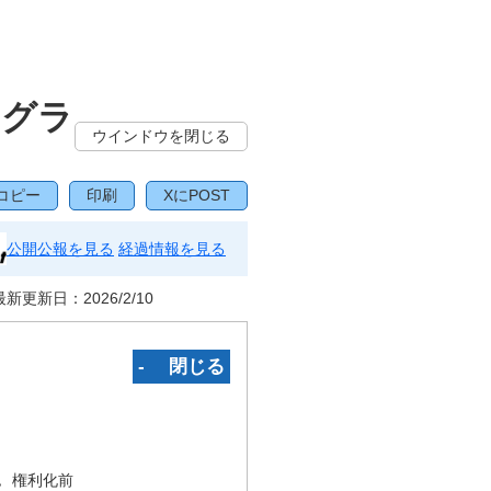
ログラ
ウインドウを閉じる
コピー
印刷
XにPOST
公開公報を見る
経過情報を見る
最新更新日：
2026/2/10
‐ 閉じる
況
権利化前