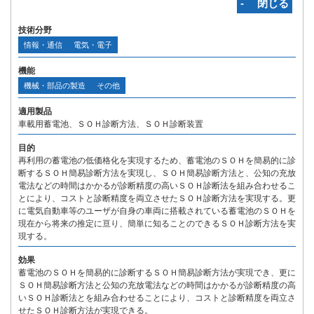
‐ 閉じる
技術分野
情報・通信
電気・電子
機能
機械・部品の製造
その他
適用製品
車載用蓄電池、ＳＯＨ診断方法、ＳＯＨ診断装置
目的
再利用の蓄電池の低価格化を実現するため、蓄電池のＳＯＨを簡易的に診
断するＳＯＨ簡易診断方法を実現し、ＳＯＨ簡易診断方法と、公知の充放
電法などの時間はかかるが診断精度の高いＳＯＨ診断法を組み合わせるこ
とにより、コストと診断精度を両立させたＳＯＨ診断方法を実現する。更
に電気自動車等のユーザが自身の車両に搭載されている蓄電池のＳＯＨを
現在から将来の推定に亘り、簡単に知ることのできるＳＯＨ診断方法を実
現する。
効果
蓄電池のＳＯＨを簡易的に診断するＳＯＨ簡易診断方法が実現でき、更に
ＳＯＨ簡易診断方法と公知の充放電法などの時間はかかるが診断精度の高
いＳＯＨ診断法とを組み合わせることにより、コストと診断精度を両立さ
せたＳＯＨ診断方法が実現できる。