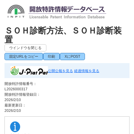
ＳＯＨ診断方法、ＳＯＨ診断装
置
ウインドウを閉じる
固定URLをコピー
印刷
XにPOST
公開公報を見る
経過情報を見る
開放特許情報番号：
L2026000317
開放特許情報登録日：
2026/2/10
最新更新日：
2026/2/10