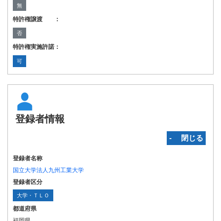
無
特許権譲渡 ：
否
特許権実施許諾：
可
登録者情報
‐ 閉じる
登録者名称
国立大学法人九州工業大学
登録者区分
大学・ＴＬＯ
都道府県
福岡県