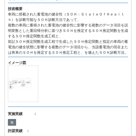
技術概要
車両に搭載された蓄電池の健全性（ＳＯＨ：ＳｔａｔｅＯｆＨｅａｌｔ
ｈ）を診断可能なＳＯＨ診断方法であって、
複数の車両に蓄積された蓄電池の健全性に影響する複数のデータ項目を説
明変数とした重回帰分析に基づきＳＯＨを推定するＳＯＨ推定関数を生成
するＳＯＨ推定関数生成工程と、
前記ＳＯＨ推定関数生成工程で生成したＳＯＨ推定関数と指定の車両の蓄
電池の健全状態に影響する複数のデータ項目から、当該蓄電池の現在また
は将来のＳＯＨを推定するＳＯＨ推定工程と、を備えたＳＯＨ診断方法。
イメージ図
実施実績 ：
無
許諾実績 ：