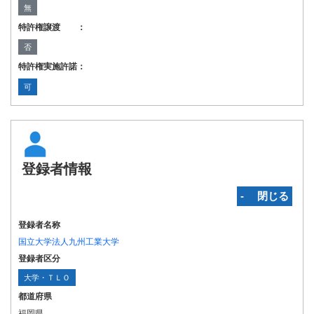
無
特許権譲渡 ：
否
特許権実施許諾：
可
登録者情報
‐ 閉じる
登録者名称
国立大学法人九州工業大学
登録者区分
大学・ＴＬＯ
都道府県
福岡県