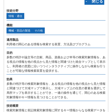
‐ 閉じる
技術分野
情報・通信
機能
機械・部品の製造
その他
適用製品
利用者の関心のある情報を検索する装置、方法及びプログラム
目的
多数の特許や論文等の文献、商品、楽曲および本等の検索対象情報を、あ
る視点の情報を他の視点から見た情報と関連づけた統合マップとして表示
し、利用者の意図に沿いつつインタラクティブに操作しながら検索を行う
ことが可能な情報検索装置を提供する。
効果
多数の特許等の検索対象情報を、ある視点の情報を他の視点から見た情報
と関連づけて大域マップで表示し、大域マップ上の任意の要素を選択して
局所マップを表示することができ、一連の操作を通じて、関心のある検索
対象情報やキー情報を見つけることができる。
技術概要
検索対象情報と前記検索対象情報に関するキー情報からなる検索データを