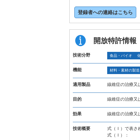
登録者への連絡はこちら
開放特許情報
技術分野
食品・バイオ
機能
材料・素材の製造
適用製品
線維症の治療又
目的
線維症の治療又
効果
線維症の治療又
技術概要
式（Ｉ）で表さ
式（Ｉ）：