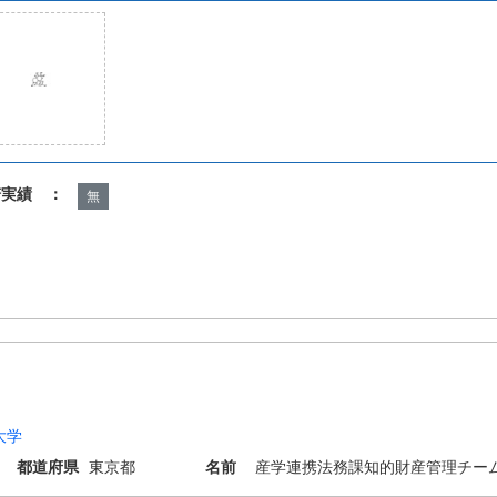
諾実績 ：
無
大学
都道府県
東京都
名前
産学連携法務課知的財産管理チー