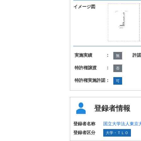
イメージ図
実施実績 ：
許
無
特許権譲渡 ：
否
特許権実施許諾：
可
登録者情報
登録者名称
国立大学法人東京
登録者区分
大学・ＴＬＯ