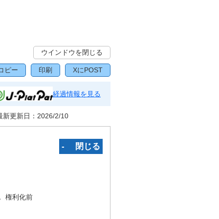
ウインドウを閉じる
コピー
印刷
XにPOST
経過情報を見る
最新更新日：
2026/2/10
‐ 閉じる
況
権利化前