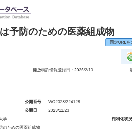
又は予防のための医薬組成物
固定URLを
開放特許情報登録日：
2026/2/10
公開番号
WO2023/224128
公開日
2023/11/23
大学
権利化状
防のための医薬組成物