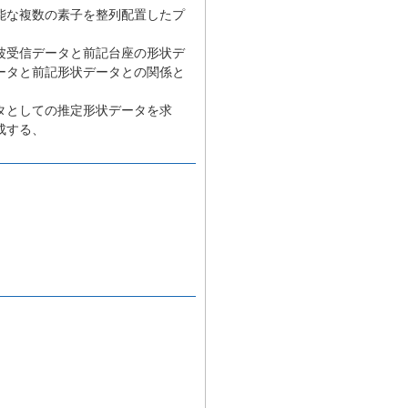
能な複数の素子を整列配置したプ
波受信データと前記台座の形状デ
ータと前記形状データとの関係と
タとしての推定形状データを求
成する、