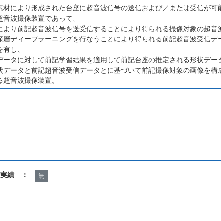
素材により形成された台座に超音波信号の送信および／または受信が可
超音波撮像装置であって、
により前記超音波信号を送受信することにより得られる撮像対象の超音
深層ディープラーニングを行なうことにより得られる前記超音波受信デ
を有し、
データに対して前記学習結果を適用して前記台座の推定される形状デー
状データと前記超音波受信データとに基づいて前記撮像対象の画像を構
る超音波撮像装置。
諾実績 ：
無