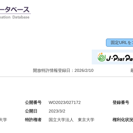
固定URLを
開放特許情報登録日：
2026/2/10
公開番号
WO2023/027172
登録番号
公開日
2023/3/2
大学
特許権者
国立大学法人 東京大学
権利化状