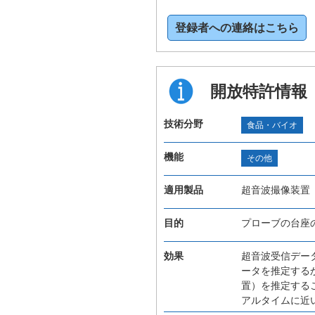
登録者への連絡はこちら
開放特許情報
技術分野
食品・バイオ
機能
その他
適用製品
超音波撮像装置
目的
プローブの台座
効果
超音波受信デー
ータを推定する
置）を推定する
アルタイムに近