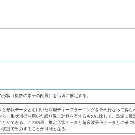
の形状（複数の素子の配置）を迅速に推定する。
タと形状データとを用いた深層ディープラーニングを予め行なって得ら
から、形状指標を用いた繰り返し計算を有するものに比して、迅速に推
ことができる。この結果、推定形状データと超音波受信データとに基づ
い状態で出力することが可能となる。