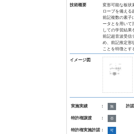
技術概要
変形可能な板状
ローブを備える
前記複数の素子
ータとを用いて
しての学習結果
前記超音波受信
め、前記推定形
ことを特徴とす
イメージ図
実施実績 ：
許
無
特許権譲渡 ：
否
特許権実施許諾：
可