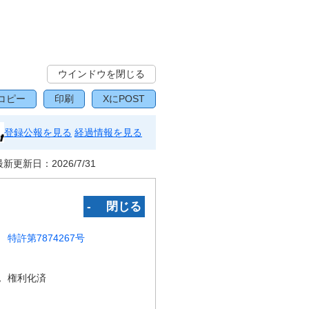
ウインドウを閉じる
コピー
印刷
XにPOST
登録公報を見る
経過情報を見る
最新更新日：
2026/7/31
‐ 閉じる
特許第7874267号
況
権利化済