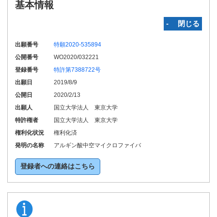
基本情報
‐ 閉じる
出願番号
特願2020-535894
公開番号
WO2020/032221
登録番号
特許第7388722号
出願日
2019/8/9
公開日
2020/2/13
出願人
国立大学法人 東京大学
特許権者
国立大学法人 東京大学
権利化状況
権利化済
発明の名称
アルギン酸中空マイクロファイバ
登録者への連絡はこちら