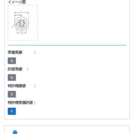
イメージ図
実施実績 ：
無
許諾実績 ：
無
特許権譲渡 ：
否
特許権実施許諾：
可