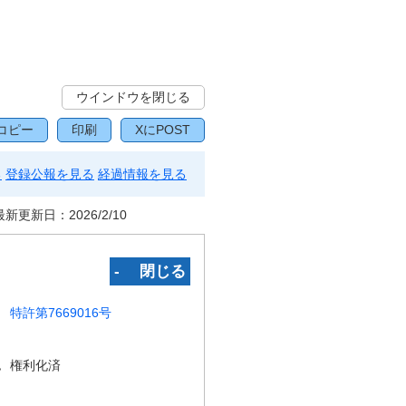
ウインドウを閉じる
コピー
印刷
XにPOST
る
登録公報を見る
経過情報を見る
最新更新日：
2026/2/10
‐ 閉じる
特許第7669016号
況
権利化済