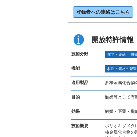
登録者への連絡はこちら
開放特許情報
技術分野
化学・薬品
機
機能
材料・素材の製造
適用製品
多核金属化合物
目的
触媒等として有
効果
触媒・医薬・機
技術概要
ポリオキソメタ
核金属化合物の