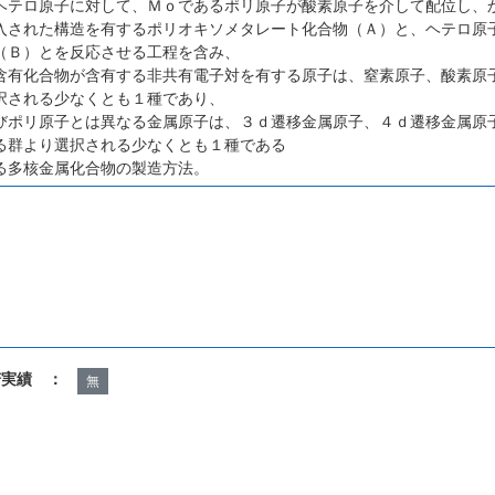
ヘテロ原子に対して、Ｍｏであるポリ原子が酸素原子を介して配位し、
入された構造を有するポリオキソメタレート化合物（Ａ）と、ヘテロ原
（Ｂ）とを反応させる工程を含み、
含有化合物が含有する非共有電子対を有する原子は、窒素原子、酸素原
択される少なくとも１種であり、
びポリ原子とは異なる金属原子は、３ｄ遷移金属原子、４ｄ遷移金属原
る群より選択される少なくとも１種である
る多核金属化合物の製造方法。
諾実績 ：
無