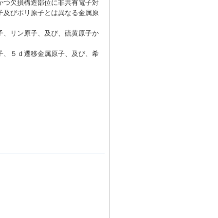
かつ欠損構造部位に非共有電子対
子及びポリ原子とは異なる金属原
子、リン原子、及び、硫黄原子か
子、５ｄ遷移金属原子、及び、希