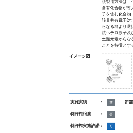
該製造方法は、
含有化合物が導
子を含む化合物
該非共有電子対
らなる群より選
該ヘテロ原子及
土類元素からな
ことを特徴とす
イメージ図
実施実績 ：
許
無
特許権譲渡 ：
否
特許権実施許諾：
可