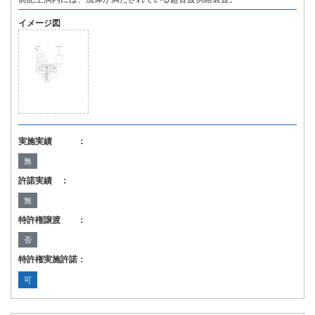
イメージ図
実施実績 ：
無
許諾実績 ：
無
特許権譲渡 ：
否
特許権実施許諾：
可