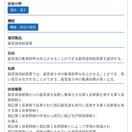
技術分野
電気・電子
機能
機械・部品の製造
適用製品
超音波供給装置
目的
超音波の集束効率を向上させることができる超音波供給装置を提供する。
効果
超音波供給装置では、超音波ＳＷの集束効率を向上させることができ、高
い音圧を出力することができる。超音波ＳＷの集束効果が高くなる。
技術概要
超音波放射面からの超音波を反射し集束させる第１反射面を有する第１反
射部材と、
前記第１反射面で反射された前記超音波を前方に反射する第２反射面を有
する第２反射部材と、
前記第１反射部材の中央から前方に延びる円筒状部材と、
を備え、
前記第１反射部材と前記第２反射部材とによって空洞が形成され、
前記空洞内には、流体が満たされている超音波供給装置。