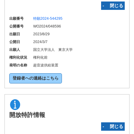
‐ 閉じる
出願番号
特願2024-544295
公開番号
WO2024/048596
出願日
2023/8/29
公開日
2024/3/7
出願人
国立大学法人 東京大学
権利化状況
権利化前
発明の名称
超音波供給装置
登録者への連絡はこちら
開放特許情報
‐ 閉じる