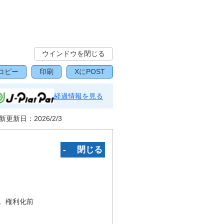
ウインドウを閉じる
コピー
印刷
XにPOST
経過情報を見る
新更新日：
2026/2/3
‐ 閉じる
況
権利化前