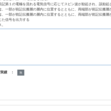
前記第１の電極を流れる電気信号に応じてスピン波が励起され、該励起
は、一部が前記伝搬層の層内に位置するとともに、両端部が前記伝搬層
は、一部が前記伝搬層の層内に位置するとともに、両端部が前記伝搬層
じた信号を出力する
ス。
諾実績 ：
無