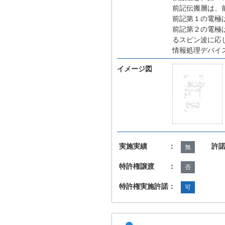
前記伝搬層は、
前記第１の電極
前記第２の電極
るスピン波に応
情報処理デバイ
イメージ図
実施実績 ：
許
無
特許権譲渡 ：
否
特許権実施許諾：
可