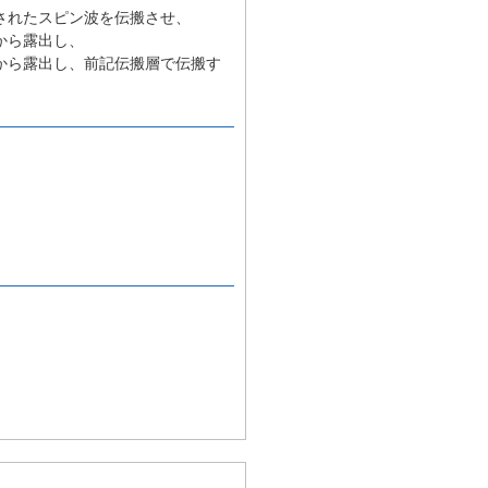
されたスピン波を伝搬させ、
から露出し、
から露出し、前記伝搬層で伝搬す