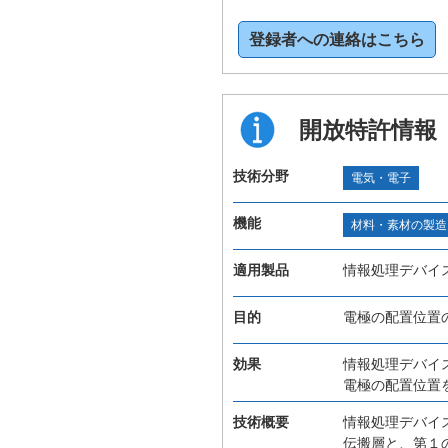
登録者への連絡はこちら
開放特許情報
技術分野
電気・電子
機能
材料・素材の製造
適用製品
情報処理デバイ
目的
電極の配置位置
効果
情報処理デバイ
電極の配置位置
技術概要
情報処理デバイ
伝搬層と、第１