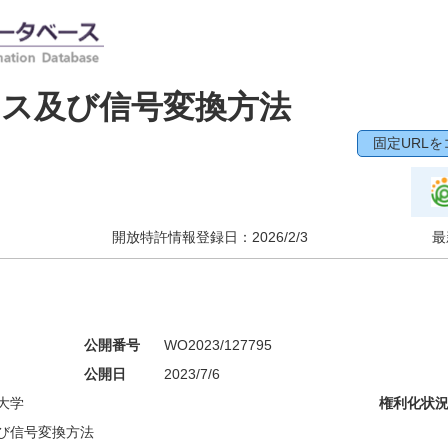
イス及び信号変換方法
固定URLを
開放特許情報登録日：
2026/2/3
最
公開番号
WO2023/127795
公開日
2023/7/6
大学
権利化状
び信号変換方法