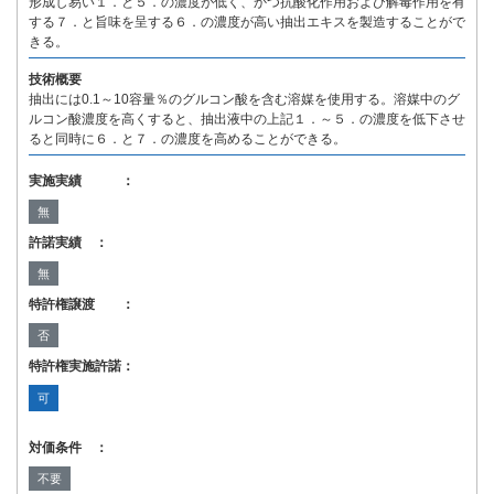
形成し易い１．と５．の濃度が低く、かつ抗酸化作用および解毒作用を有
する７．と旨味を呈する６．の濃度が高い抽出エキスを製造することがで
きる。
技術概要
抽出には0.1～10容量％のグルコン酸を含む溶媒を使用する。溶媒中のグ
ルコン酸濃度を高くすると、抽出液中の上記１．～５．の濃度を低下させ
ると同時に６．と７．の濃度を高めることができる。
実施実績 ：
無
許諾実績 ：
無
特許権譲渡 ：
否
特許権実施許諾：
可
対価条件 ：
不要