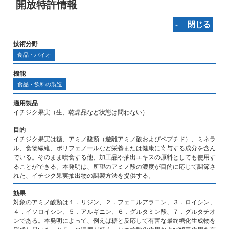
開放特許情報
‐ 閉じる
技術分野
食品・バイオ
機能
食品・飲料の製造
適用製品
イチジク果実（生、乾燥品など状態は問わない）
目的
イチジク果実は糖、アミノ酸類（遊離アミノ酸およびペプチド）、ミネラ
ル、食物繊維、ポリフェノールなど栄養または健康に寄与する成分を含ん
でいる。そのまま喫食する他、加工品や抽出エキスの原料としても使用す
ることができる。本発明は、所望のアミノ酸の濃度が目的に応じて調節さ
れた、イチジク果実抽出物の調製方法を提供する。
効果
対象のアミノ酸類は１．リジン、２．フェニルアラニン、３．ロイシン、
４．イソロイシン、５．アルギニン、６．グルタミン酸、７．グルタチオ
ンである。本発明によって、例えば糖と反応して有害な最終糖化生成物を