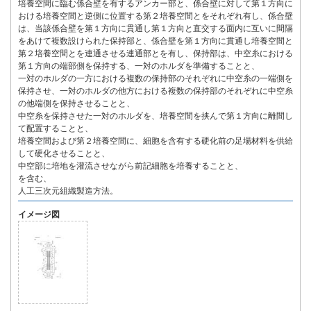
培養空間に臨む係合壁を有するアンカー部と、係合壁に対して第１方向に
おける培養空間と逆側に位置する第２培養空間とをそれぞれ有し、係合壁
は、当該係合壁を第１方向に貫通し第１方向と直交する面内に互いに間隔
をあけて複数設けられた保持部と、係合壁を第１方向に貫通し培養空間と
第２培養空間とを連通させる連通部とを有し、保持部は、中空糸における
第１方向の端部側を保持する、一対のホルダを準備することと、
一対のホルダの一方における複数の保持部のそれぞれに中空糸の一端側を
保持させ、一対のホルダの他方における複数の保持部のそれぞれに中空糸
の他端側を保持させることと、
中空糸を保持させた一対のホルダを、培養空間を挟んで第１方向に離間し
て配置することと、
培養空間および第２培養空間に、細胞を含有する硬化前の足場材料を供給
して硬化させることと、
中空部に培地を灌流させながら前記細胞を培養することと、
を含む、
人工三次元組織製造方法。
イメージ図