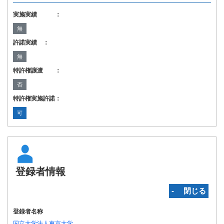
実施実績 ：
無
許諾実績 ：
無
特許権譲渡 ：
否
特許権実施許諾：
可
登録者情報
‐ 閉じる
登録者名称
国立大学法人東京大学