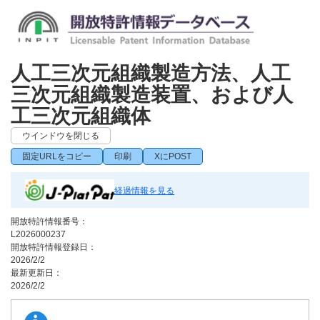
人工三次元組織製造方法、人工
三次元組織製造装置、および人
工三次元組織体
ウインドウを閉じる
固定URLをコピー
印刷
XにPOST
経過情報を見る
開放特許情報番号：
L2026000237
開放特許情報登録日：
2026/2/2
最新更新日：
2026/2/2