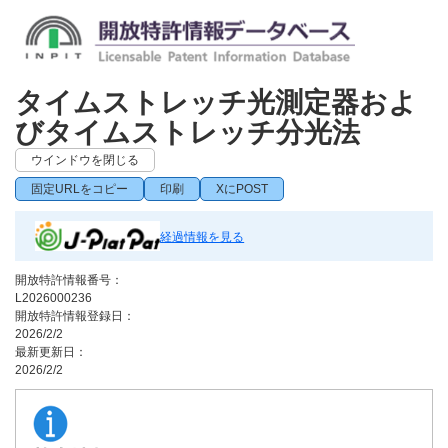
タイムストレッチ光測定器およ
びタイムストレッチ分光法
ウインドウを閉じる
固定URLをコピー
印刷
XにPOST
経過情報を見る
開放特許情報番号：
L2026000236
開放特許情報登録日：
2026/2/2
最新更新日：
2026/2/2