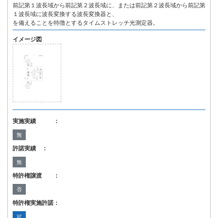
前記第１波長域から前記第２波長域に、または前記第２波長域から前記第
１波長域に波長変換する波長変換器と、
を備えることを特徴とするタイムストレッチ光測定器。
イメージ図
実施実績 ：
無
許諾実績 ：
無
特許権譲渡 ：
否
特許権実施許諾：
可