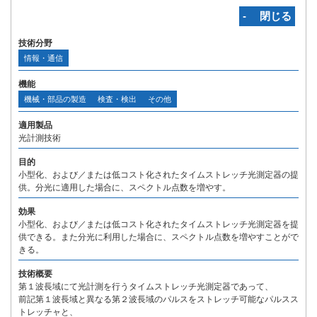
‐ 閉じる
技術分野
情報・通信
機能
機械・部品の製造
検査・検出
その他
適用製品
光計測技術
目的
小型化、および／または低コスト化されたタイムストレッチ光測定器の提
供。分光に適用した場合に、スペクトル点数を増やす。
効果
小型化、および／または低コスト化されたタイムストレッチ光測定器を提
供できる。また分光に利用した場合に、スペクトル点数を増やすことがで
きる。
技術概要
第１波長域にて光計測を行うタイムストレッチ光測定器であって、
前記第１波長域と異なる第２波長域のパルスをストレッチ可能なパルスス
トレッチャと、