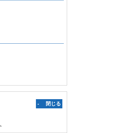
‐ 閉じる
ム