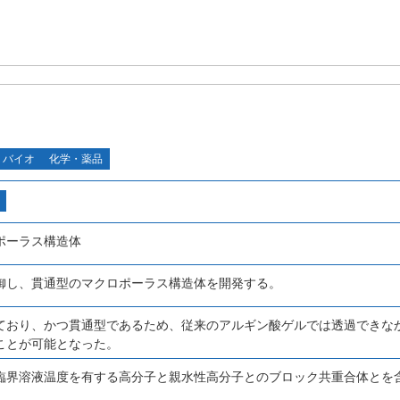
・バイオ
化学・薬品
ポーラス構造体
御し、貫通型のマクロポーラス構造体を開発する。
ており、かつ貫通型であるため、従来のアルギン酸ゲルでは透過できな
ことが可能となった。
臨界溶液温度を有する高分子と親水性高分子とのブロック共重合体とを