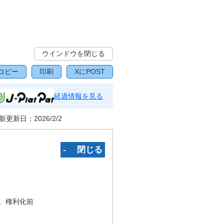
ウインドウを閉じる
コピー
印刷
XにPOST
経過情報を見る
新更新日：
2026/2/2
‐ 閉じる
況
権利化前