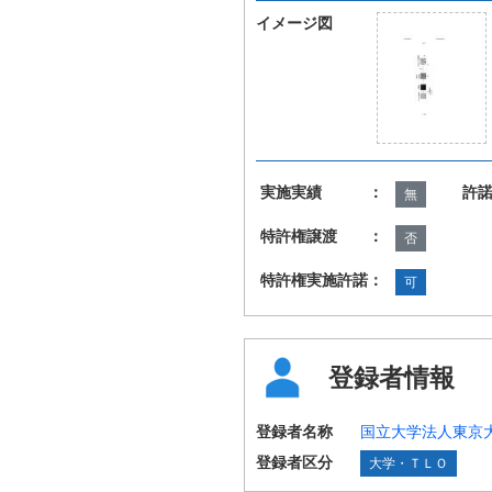
イメージ図
実施実績 ：
許
無
特許権譲渡 ：
否
特許権実施許諾：
可
登録者情報
登録者名称
国立大学法人東京
登録者区分
大学・ＴＬＯ