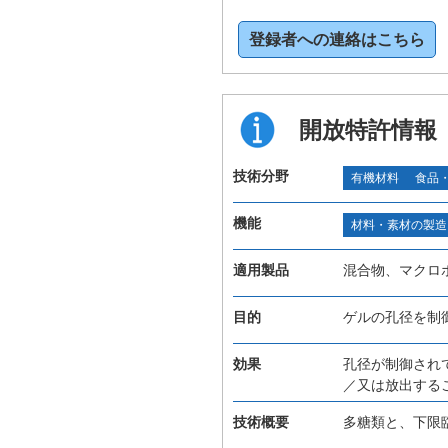
登録者への連絡はこちら
開放特許情報
技術分野
有機材料
食品
機能
材料・素材の製造
適用製品
混合物、マクロ
目的
ゲルの孔径を制
効果
孔径が制御され
／又は放出する
技術概要
多糖類と、下限