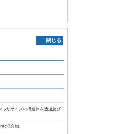
‐ 閉じる
かったサイズの構造体を透過及び
含む混合物。