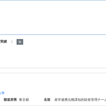
諾実績 ：
無
大学
都道府県
東京都
名前
産学連携法務課知的財産管理チー