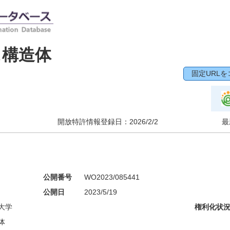
ス構造体
固定URLを
開放特許情報登録日：
2026/2/2
最
公開番号
WO2023/085441
公開日
2023/5/19
大学
権利化状
体