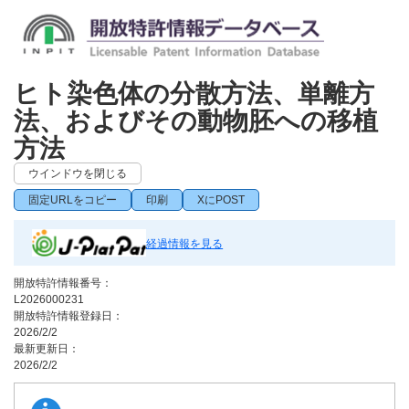
ヒト染色体の分散方法、単離方
法、およびその動物胚への移植
方法
ウインドウを閉じる
固定URLをコピー
印刷
XにPOST
経過情報を見る
開放特許情報番号：
L2026000231
開放特許情報登録日：
2026/2/2
最新更新日：
2026/2/2