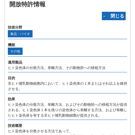
開放特許情報
‐ 閉じる
技術分野
食品・バイオ
機能
その他
適用製品
ヒト染色体の分散方法、単離方法、その動物胚への移植方法
目的
非ヒト哺乳動物細胞内において、ヒト染色体の１本またはそれ以上を維持
させる。
効果
ヒト染色体の分散方法、単離方法、およびその動物胚への移植方法が提供
される。ヒト染色体１本を残りの染色体から単離する方法、および単離し
たヒト染色体を有する非ヒト哺乳動物細胞が提供される。
技術概要
ヒト染色体を分散させる方法であって、