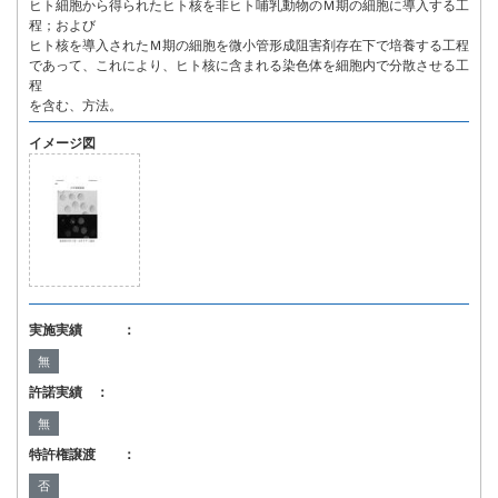
ヒト細胞から得られたヒト核を非ヒト哺乳動物のＭ期の細胞に導入する工
程；および
ヒト核を導入されたＭ期の細胞を微小管形成阻害剤存在下で培養する工程
であって、これにより、ヒト核に含まれる染色体を細胞内で分散させる工
程
を含む、方法。
イメージ図
実施実績 ：
無
許諾実績 ：
無
特許権譲渡 ：
否