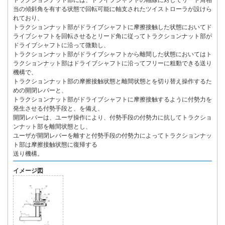
トラクションナット部には、ドライブシャフトの軸線に対してリード角相
当の傾斜角を有する状態で回転可能に軸支されたツイストローラが設けら
れており、
トラクションナット部がドライブシャフトに摩擦接触した状態においてド
ライブシャフトを回転させるとリード角に従ってトラクションナット部が
ドライブシャフトに沿って微動し、
トラクションナット部がドライブシャフトから離間した状態においてはト
ラクションナット部はドライブシャフトに沿ってフリーに粗動できる送り
機構で、
トラクションナット部の摩擦接触状態と離間状態とを切り替え操作するた
めの開閉レバーと、
トラクションナット部がドライブシャフトに摩擦接触するように付勢力を
発生させる付勢手段と、を備え、
開閉レバーは、ユーザ操作により、付勢手段の付勢力に抗してトラクショ
ンナット部を離間状態とし、
ユーザが開閉レバーを離すと付勢手段の付勢力によってトラクションナッ
ト部は摩擦接触状態に復帰する
送り機構。
イメージ図