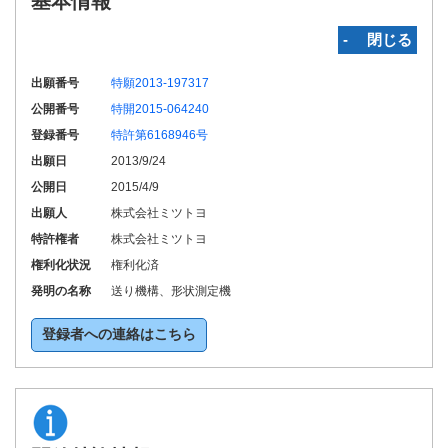
基本情報
‐ 閉じる
出願番号
特願2013-197317
公開番号
特開2015-064240
登録番号
特許第6168946号
出願日
2013/9/24
公開日
2015/4/9
出願人
株式会社ミツトヨ
特許権者
株式会社ミツトヨ
権利化状況
権利化済
発明の名称
送り機構、形状測定機
登録者への連絡はこちら