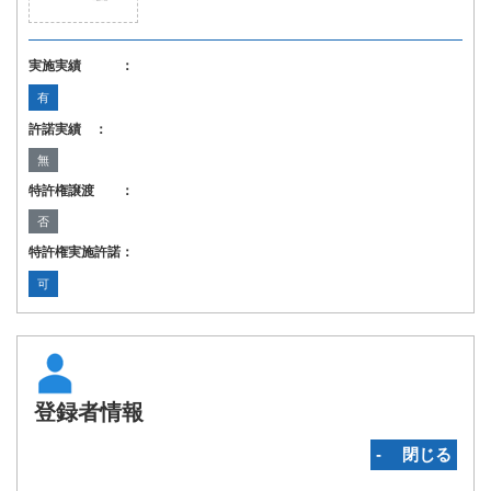
実施実績 ：
有
許諾実績 ：
無
特許権譲渡 ：
否
特許権実施許諾：
可
登録者情報
‐ 閉じる