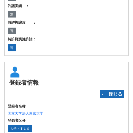
許諾実績 ：
無
特許権譲渡 ：
否
特許権実施許諾：
可
登録者情報
‐ 閉じる
登録者名称
国立大学法人東京大学
登録者区分
大学・ＴＬＯ