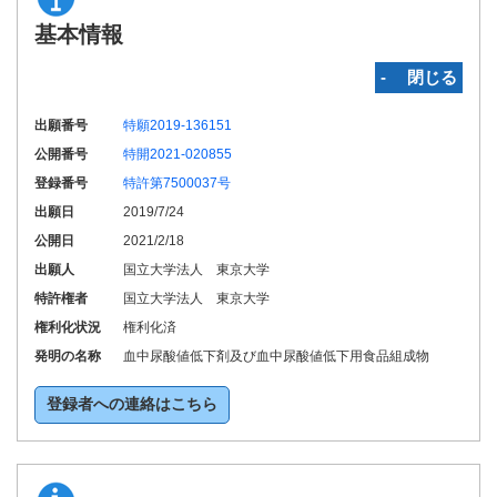
基本情報
‐ 閉じる
出願番号
特願2019-136151
公開番号
特開2021-020855
登録番号
特許第7500037号
出願日
2019/7/24
公開日
2021/2/18
出願人
国立大学法人 東京大学
特許権者
国立大学法人 東京大学
権利化状況
権利化済
発明の名称
血中尿酸値低下剤及び血中尿酸値低下用食品組成物
登録者への連絡はこちら