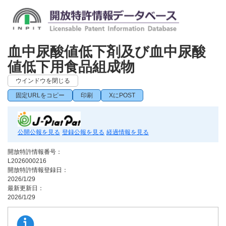
血中尿酸値低下剤及び血中尿酸
値低下用食品組成物
ウインドウを閉じる
固定URLをコピー
印刷
XにPOST
公開公報を見る
登録公報を見る
経過情報を見る
開放特許情報番号：
L2026000216
開放特許情報登録日：
2026/1/29
最新更新日：
2026/1/29