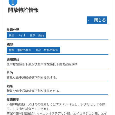
開放特許情報
‐ 閉じる
技術分野
食品・バイオ
化学・薬品
機能
材料・素材の製造
食品・飲料の製造
適用製品
血中尿酸値低下剤及び血中尿酸値低下用食品組成物
目的
新規な血中尿酸値低下剤を提供する。
効果
新規な血中尿酸値低下剤が提供される。
技術概要
不飽和脂肪酸、又はその塩若しくはエステル（但し、ジグリセリドを除
く。）を有効成分として含有し、
前記不飽和脂肪酸が、α－エレオステアリン酸、エイコサジエン酸、エイ