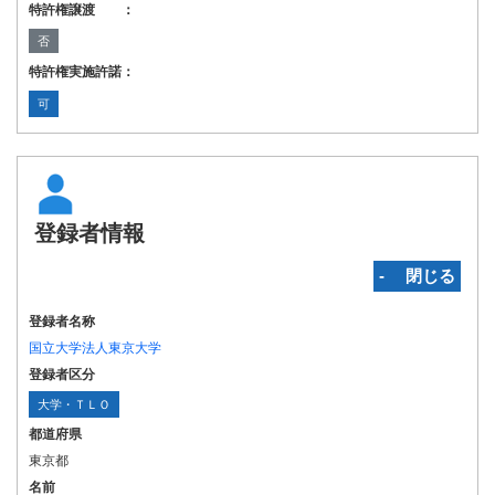
特許権譲渡 ：
否
特許権実施許諾：
可
登録者情報
‐ 閉じる
登録者名称
国立大学法人東京大学
登録者区分
大学・ＴＬＯ
都道府県
東京都
名前