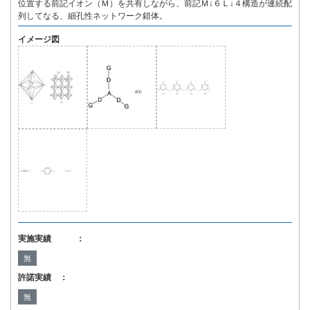
位置する前記イオン（Ｍ）を共有しながら、前記Ｍ↓６Ｌ↓４構造が連続配
列してなる、細孔性ネットワーク錯体。
イメージ図
実施実績 ：
無
許諾実績 ：
無