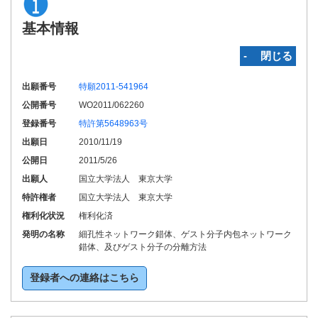
基本情報
‐ 閉じる
出願番号
特願2011-541964
公開番号
WO2011/062260
登録番号
特許第5648963号
出願日
2010/11/19
公開日
2011/5/26
出願人
国立大学法人 東京大学
特許権者
国立大学法人 東京大学
権利化状況
権利化済
発明の名称
細孔性ネットワーク錯体、ゲスト分子内包ネットワーク
錯体、及びゲスト分子の分離方法
登録者への連絡はこちら