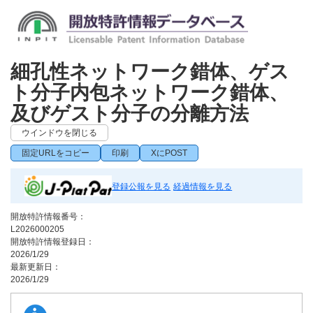
細孔性ネットワーク錯体、ゲス
ト分子内包ネットワーク錯体、
及びゲスト分子の分離方法
ウインドウを閉じる
固定URLをコピー
印刷
XにPOST
登録公報を見る
経過情報を見る
開放特許情報番号：
L2026000205
開放特許情報登録日：
2026/1/29
最新更新日：
2026/1/29