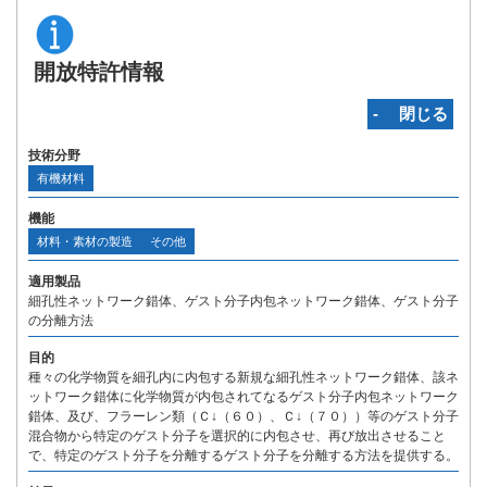
開放特許情報
‐ 閉じる
技術分野
有機材料
機能
材料・素材の製造
その他
適用製品
細孔性ネットワーク錯体、ゲスト分子内包ネットワーク錯体、ゲスト分子
の分離方法
目的
種々の化学物質を細孔内に内包する新規な細孔性ネットワーク錯体、該ネ
ットワーク錯体に化学物質が内包されてなるゲスト分子内包ネットワーク
錯体、及び、フラーレン類（Ｃ↓（６０）、Ｃ↓（７０））等のゲスト分子
混合物から特定のゲスト分子を選択的に内包させ、再び放出させること
で、特定のゲスト分子を分離するゲスト分子を分離する方法を提供する。