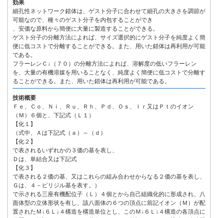
効果
細孔性ネットワーク錯体は、ゲスト分子に合わせて細孔の大きさを調節が
可能なので、種々のゲスト分子を内包することができ
、安価な原料から簡便に大量に製造することができる。
ゲスト分子の分離方法によれば、サイズ選択的にゲスト分子を純度よく簡
便に低コストで分離することができる。また、用いた錯体は再利用が可能
である。
フラーレンＣ↓（７０）の分離方法によれば、溶解度の低いフラーレン
を、大量の有機溶媒を用いることなく、純度よく簡便に低コストで分離す
ることができる。また、用いた錯体は再利用が可能である。
技術概要
Ｆｅ、Ｃｏ、Ｎｉ、Ｒｕ、Ｒｈ、Ｐｄ、Ｏｓ、Ｉｒ又はＰｔのイオン
（Ｍ）６個と、下記式（Ｌ１）
【化１】
（式中、Ａは下記式（ａ）～（ｄ）
【化２】
で表されるいずれかの３価の基を表し、
Ｄは、単結合又は下記式
【化３】
で表される２価の基、又はこれらの組み合わせからなる２価の基を表し、
Ｇは、４－ピリジル基を表す。）
で示される三座有機配位子（Ｌ）４個とから自己組織化的に形成され、八
面体型の立体形状を有し、該八面体の６つの頂点に前記イオン（Ｍ）が配
置されたＭ↓６Ｌ↓４構造を構造単位とし、このＭ↓６Ｌ↓４構造の各頂点に