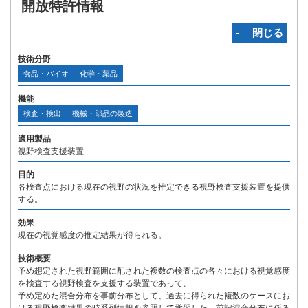
開放特許情報
‐ 閉じる
技術分野
食品・バイオ
化学・薬品
機能
検査・検出
機械・部品の製造
適用製品
視野検査支援装置
目的
各検査点における現在の視野の状況を推定できる視野検査支援装置を提供
する。
効果
現在の視覚感度の推定結果が得られる。
技術概要
予め想定された視野範囲に配された複数の検査点の各々における視覚感度
を検査する視野検査を支援する装置であって、
予め定めた混合分布を事前分布として、過去に得られた複数のケースにお