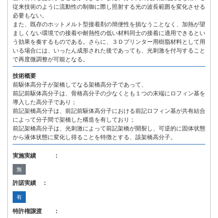
従来技術のように流動性の制御に際し照射する光の波長範囲を変化させる
必要もない。
また、既存のホットメルト型接着剤の簡便性を損なうことなく、加熱が望
ましくない環境での接着や耐熱性の低い材料同士の接着に適用できるとい
う効果を奏するものである。さらに、３Ｄプリンター用樹脂材料として用
いる場合には、いったん成形された後であっても、光刺激を付与すること
で再度微調整が可能となる。
技術概要
前駆体高分子が架橋してなる架橋高分子であって、
前記前駆体高分子は、骨格高分子の少なくとも１つの末端にロフィン基を
導入した高分子であり；
前記架橋高分子は、前記前駆体高分子における前記ロフィン基が共有結合
によって分子間で架橋した構造を有しており；
前記架橋高分子は、光刺激によって前記架橋が開裂し、可逆的に固体状態
から液体状態に変化し得ることを特徴とする、該架橋高分子。
実施実績 ：
無
許諾実績 ：
有
特許権譲渡 ：