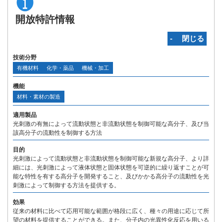
開放特許情報
‐ 閉じる
技術分野
有機材料
化学・薬品
機械・加工
機能
材料・素材の製造
適用製品
光刺激の有無によって流動状態と非流動状態を制御可能な高分子、及び当
該高分子の流動性を制御する方法
目的
光刺激によって流動状態と非流動状態を制御可能な新規な高分子、より詳
細には、光刺激によって液体状態と固体状態を可逆的に繰り返すことが可
能な特性を有する高分子を開発すること、及びかかる高分子の流動性を光
刺激によって制御する方法を提供する。
効果
従来の材料に比べて応用可能な範囲が格段に広く、種々の用途に応じて所
望の材料を提供することができる。また、分子内の光異性化反応を用いる