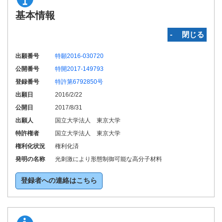
基本情報
‐ 閉じる
出願番号
特願2016-030720
公開番号
特開2017-149793
登録番号
特許第6792850号
出願日
2016/2/22
公開日
2017/8/31
出願人
国立大学法人 東京大学
特許権者
国立大学法人 東京大学
権利化状況
権利化済
発明の名称
光刺激により形態制御可能な高分子材料
登録者への連絡はこちら