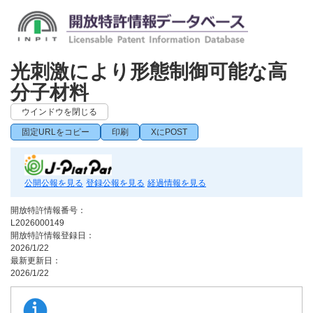
光刺激により形態制御可能な高
分子材料
ウインドウを閉じる
固定URLをコピー
印刷
XにPOST
公開公報を見る
登録公報を見る
経過情報を見る
開放特許情報番号：
L2026000149
開放特許情報登録日：
2026/1/22
最新更新日：
2026/1/22