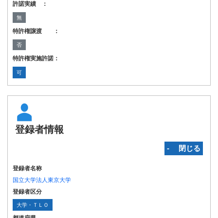
許諾実績 ：
無
特許権譲渡 ：
否
特許権実施許諾：
可
登録者情報
‐ 閉じる
登録者名称
国立大学法人東京大学
登録者区分
大学・ＴＬＯ