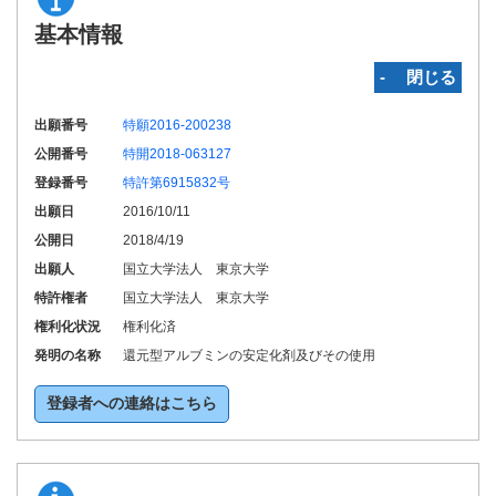
基本情報
‐ 閉じる
出願番号
特願2016-200238
公開番号
特開2018-063127
登録番号
特許第6915832号
出願日
2016/10/11
公開日
2018/4/19
出願人
国立大学法人 東京大学
特許権者
国立大学法人 東京大学
権利化状況
権利化済
発明の名称
還元型アルブミンの安定化剤及びその使用
登録者への連絡はこちら