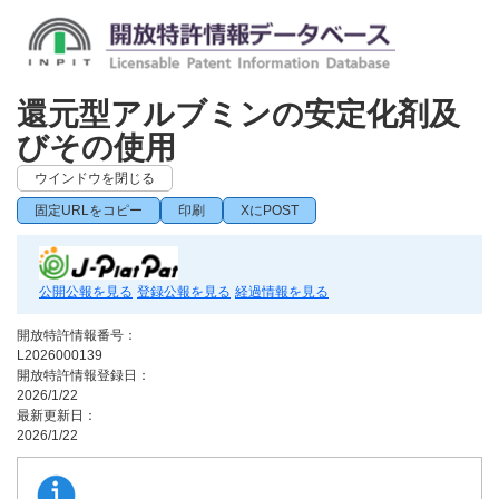
還元型アルブミンの安定化剤及
びその使用
ウインドウを閉じる
固定URLをコピー
印刷
XにPOST
公開公報を見る
登録公報を見る
経過情報を見る
開放特許情報番号：
L2026000139
開放特許情報登録日：
2026/1/22
最新更新日：
2026/1/22