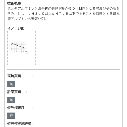
技術概要
還元型アルブミンと混合後の最終濃度が５０ｍＭ超となる酸及びその塩を
含み、且つ、ｐＨ３．０以上ｐＨ７．５以下であることを特徴とする還元
型アルブミンの安定化剤。
イメージ図
実施実績 ：
無
許諾実績 ：
無
特許権譲渡 ：
否
特許権実施許諾：