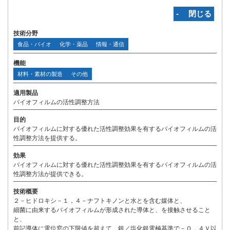
‐ 閉じる
技術分野
食品・バイオ
化学・薬品
情報・通信
機能
材料・素材の製造
その他
適用製品
バイオフィルムの活性調整方法
目的
バイオフィルムに対する優れた活性調整効果を有するバイオフィルムの活
性調整方法を提供する。
効果
バイオフィルムに対する優れた活性調整効果を有するバイオフィルムの活
性調整方法が提供できる。
技術概要
２－ヒドロキシ－１，４－ナフトキノンと水とを含む媒体と、
細菌に由来するバイオフィルムが形成された導体と、を接触させること
と、
前記導体に電位窓の下限値を超えて、銀／塩化銀電極基準で－０．４Ｖ以