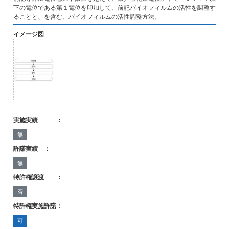
下の電位である第１電位を印加して、前記バイオフィルムの活性を調整す
ることと、を含む、バイオフィルムの活性調整方法。
イメージ図
実施実績 ：
無
許諾実績 ：
無
特許権譲渡 ：
否
特許権実施許諾：
可