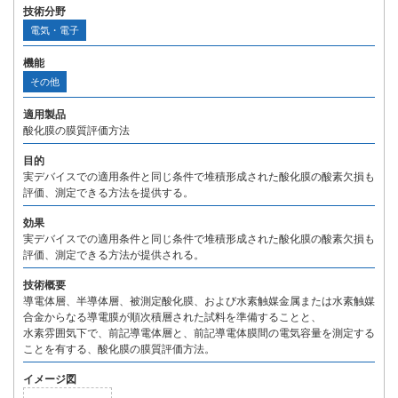
技術分野
電気・電子
機能
その他
適用製品
酸化膜の膜質評価方法
目的
実デバイスでの適用条件と同じ条件で堆積形成された酸化膜の酸素欠損も
評価、測定できる方法を提供する。
効果
実デバイスでの適用条件と同じ条件で堆積形成された酸化膜の酸素欠損も
評価、測定できる方法が提供される。
技術概要
導電体層、半導体層、被測定酸化膜、および水素触媒金属または水素触媒
合金からなる導電膜が順次積層された試料を準備することと、
水素雰囲気下で、前記導電体層と、前記導電体膜間の電気容量を測定する
ことを有する、酸化膜の膜質評価方法。
イメージ図