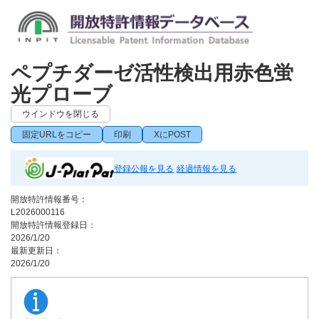
ペプチダーゼ活性検出用赤色蛍
光プローブ
ウインドウを閉じる
固定URLをコピー
印刷
XにPOST
登録公報を見る
経過情報を見る
開放特許情報番号：
L2026000116
開放特許情報登録日：
2026/1/20
最新更新日：
2026/1/20