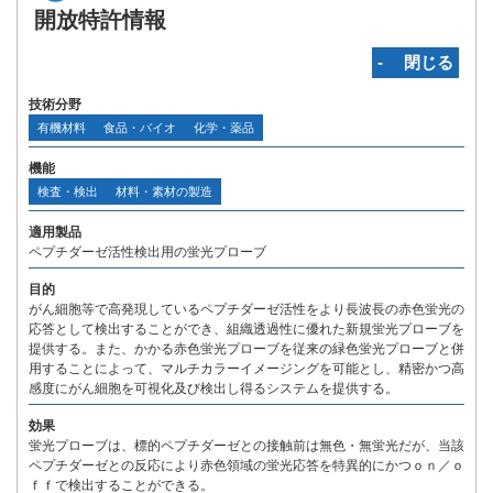
開放特許情報
‐ 閉じる
技術分野
有機材料
食品・バイオ
化学・薬品
機能
検査・検出
材料・素材の製造
適用製品
ペプチダーゼ活性検出用の蛍光プローブ
目的
がん細胞等で高発現しているペプチダーゼ活性をより長波長の赤色蛍光の
応答として検出することができ、組織透過性に優れた新規蛍光プローブを
提供する。また、かかる赤色蛍光プローブを従来の緑色蛍光プローブと併
用することによって、マルチカラーイメージングを可能とし、精密かつ高
感度にがん細胞を可視化及び検出し得るシステムを提供する。
効果
蛍光プローブは、標的ペプチダーゼとの接触前は無色・無蛍光だが、当該
ペプチダーゼとの反応により赤色領域の蛍光応答を特異的にかつｏｎ／ｏ
ｆｆで検出することができる。