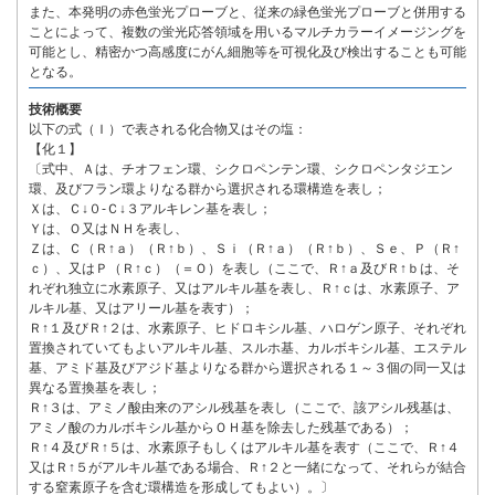
また、本発明の赤色蛍光プローブと、従来の緑色蛍光プローブと併用する
ことによって、複数の蛍光応答領域を用いるマルチカラーイメージングを
可能とし、精密かつ高感度にがん細胞等を可視化及び検出することも可能
となる。
技術概要
以下の式（Ｉ）で表される化合物又はその塩：
【化１】
〔式中、Ａは、チオフェン環、シクロペンテン環、シクロペンタジエン
環、及びフラン環よりなる群から選択される環構造を表し；
Ｘは、Ｃ↓０-Ｃ↓３アルキレン基を表し；
Ｙは、Ｏ又はＮＨを表し、
Ｚは、Ｃ（Ｒ↑ａ）（Ｒ↑ｂ）、Ｓｉ（Ｒ↑ａ）（Ｒ↑ｂ）、Ｓｅ、Ｐ（Ｒ↑
ｃ）、又はＰ（Ｒ↑ｃ）（＝Ｏ）を表し（ここで、Ｒ↑ａ及びＲ↑ｂは、そ
れぞれ独立に水素原子、又はアルキル基を表し、Ｒ↑ｃは、水素原子、ア
ルキル基、又はアリール基を表す）；
Ｒ↑１及びＲ↑２は、水素原子、ヒドロキシル基、ハロゲン原子、それぞれ
置換されていてもよいアルキル基、スルホ基、カルボキシル基、エステル
基、アミド基及びアジド基よりなる群から選択される１～３個の同一又は
異なる置換基を表し；
Ｒ↑３は、アミノ酸由来のアシル残基を表し（ここで、該アシル残基は、
アミノ酸のカルボキシル基からＯＨ基を除去した残基である）；
Ｒ↑４及びＲ↑５は、水素原子もしくはアルキル基を表す（ここで、Ｒ↑４
又はＲ↑５がアルキル基である場合、Ｒ↑２と一緒になって、それらが結合
する窒素原子を含む環構造を形成してもよい）。〕