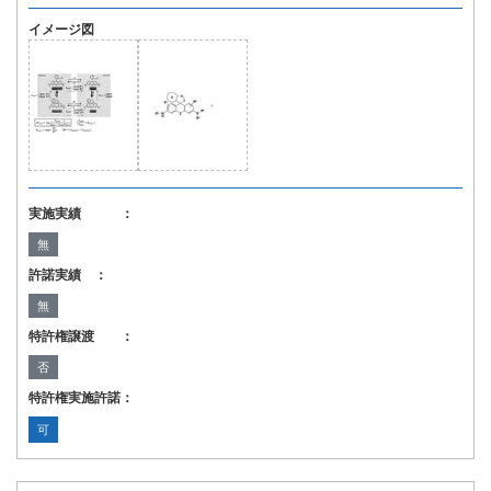
イメージ図
実施実績 ：
無
許諾実績 ：
無
特許権譲渡 ：
否
特許権実施許諾：
可