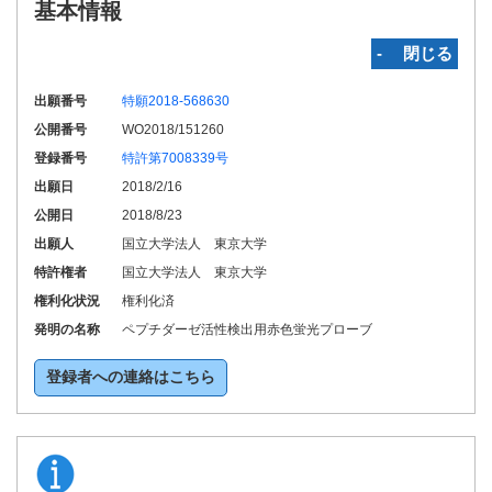
基本情報
‐ 閉じる
出願番号
特願2018-568630
公開番号
WO2018/151260
登録番号
特許第7008339号
出願日
2018/2/16
公開日
2018/8/23
出願人
国立大学法人 東京大学
特許権者
国立大学法人 東京大学
権利化状況
権利化済
発明の名称
ペプチダーゼ活性検出用赤色蛍光プローブ
登録者への連絡はこちら