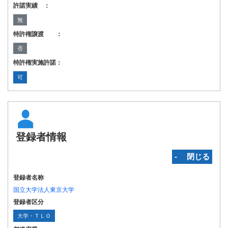
許諾実績 ：
無
特許権譲渡 ：
否
特許権実施許諾：
可
登録者情報
‐ 閉じる
登録者名称
国立大学法人東京大学
登録者区分
大学・ＴＬＯ