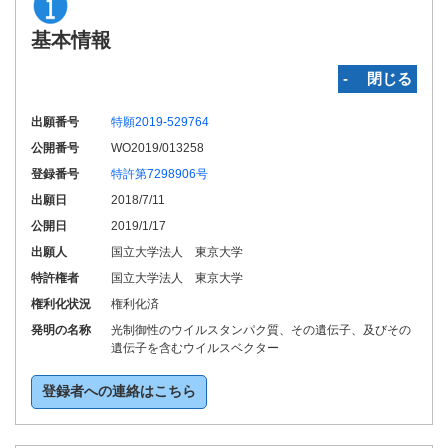
基本情報
‐ 閉じる
出願番号
特願2019-529764
公開番号
WO2019/013258
登録番号
特許第7298906号
出願日
2018/7/11
公開日
2019/1/17
出願人
国立大学法人 東京大学
特許権者
国立大学法人 東京大学
権利化状況
権利化済
発明の名称
光制御性のウイルスタンパク質、その遺伝子、及びその
遺伝子を含むウイルスベクター
登録者への連絡はこちら