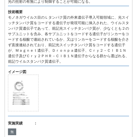
光の照射の有無により制御することが可能になる。
技術概要
モノネガウイルス目のＬタンパク質の外来遺伝子導入可能領域に、光スイ
ッチタンパク質をコードする遺伝子が発現可能に挿入された、ウイルスタ
ンパク質遺伝子であって、前記光スイッチタンパク質が、少なくとも２の
サブユニットを含み、各サブユニットをコードする遺伝子がリンカーをコ
ードする核酸で連結されているか、又はリンカーをコードする核酸を介さ
ず直接連結されており、前記光スイッチタンパク質をコードする遺伝子
が、Ｍａｇｎｅｔ遺伝子、Ｄｒｏｎｐａ遺伝子、Ｃｒｙ２－ＣＩ Ｂ１Ｎ
遺伝子及びＣｒｙ２ＰＨＲ－ＣＩＢ１Ｎ遺伝子からなる群から選ばれる、
前記ウイルスタンパク質遺伝子。
イメージ図
実施実績 ：
無