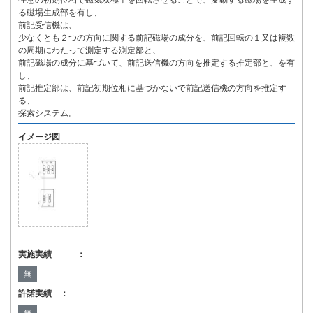
任意の初期位相で磁気双極子を回転させることで、変動する磁場を生成す
る磁場生成部を有し、
前記受信機は、
少なくとも２つの方向に関する前記磁場の成分を、前記回転の１又は複数
の周期にわたって測定する測定部と、
前記磁場の成分に基づいて、前記送信機の方向を推定する推定部と、を有
し、
前記推定部は、前記初期位相に基づかないで前記送信機の方向を推定す
る、
探索システム。
イメージ図
実施実績 ：
無
許諾実績 ：