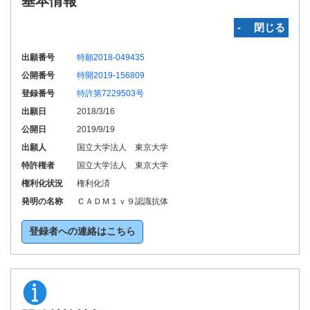
基本情報
‐ 閉じる
出願番号
特願2018-049435
公開番号
特開2019-156809
登録番号
特許第7229503号
出願日
2018/3/16
公開日
2019/9/19
出願人
国立大学法人 東京大学
特許権者
国立大学法人 東京大学
権利化状況
権利化済
発明の名称
ＣＡＤＭ１ｖ９認識抗体
登録者への連絡はこちら