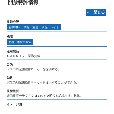
開放特許情報
‐ 閉じる
技術分野
有機材料
情報・通信
食品・バイオ
機能
材料・素材の製造
適用製品
ＣＡＤＭ１ｖ９認識抗体
目的
SCLCの新規腫瘍マーカーを提供する。
効果
SCLCの新規腫瘍マーカーを提供することができる。
技術概要
細胞接着分子ＣＡＤＭ１のｖ９断片を認識する、抗体。
イメージ図