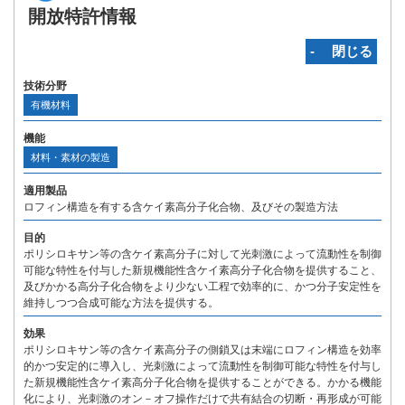
開放特許情報
‐ 閉じる
技術分野
有機材料
機能
材料・素材の製造
適用製品
ロフィン構造を有する含ケイ素高分子化合物、及びその製造方法
目的
ポリシロキサン等の含ケイ素高分子に対して光刺激によって流動性を制御
可能な特性を付与した新規機能性含ケイ素高分子化合物を提供すること、
及びかかる高分子化合物をより少ない工程で効率的に、かつ分子安定性を
維持しつつ合成可能な方法を提供する。
効果
ポリシロキサン等の含ケイ素高分子の側鎖又は末端にロフィン構造を効率
的かつ安定的に導入し、光刺激によって流動性を制御可能な特性を付与し
た新規機能性含ケイ素高分子化合物を提供することができる。かかる機能
化により、光刺激のオン－オフ操作だけで共有結合の切断・再形成が可能