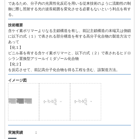
であるため、分子内の光異性化反応を用いる従来技術のように流動性の制
御に際し照射する光の波長範囲を変化させる必要もないという利点を有す
る。
技術概要
含ケイ素ポリマーよりなる主鎖構造を有し、前記主鎖構造の末端又は側鎖
に以下の式（１）で表される部分構造を有する高分子化合物の製造方法で
あって
【化１】
ビニル基を有する含ケイ素ポリマーと、以下の式（２）で表されるヒドロ
シラン置換型アリールイミダゾール化合物
【化２】
を反応させて、前記高分子化合物を得る工程を含む、該製造方法。
イメージ図
実施実績 ：