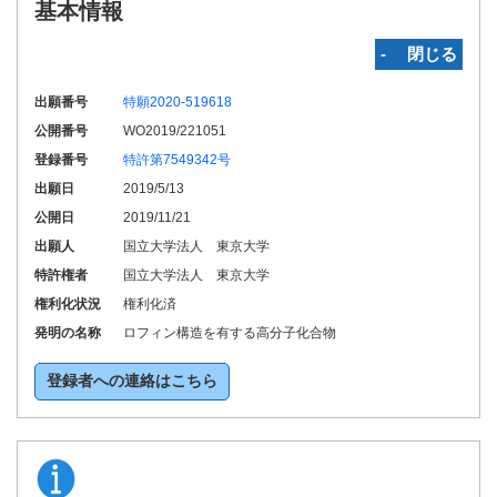
基本情報
‐ 閉じる
出願番号
特願2020-519618
公開番号
WO2019/221051
登録番号
特許第7549342号
出願日
2019/5/13
公開日
2019/11/21
出願人
国立大学法人 東京大学
特許権者
国立大学法人 東京大学
権利化状況
権利化済
発明の名称
ロフィン構造を有する高分子化合物
登録者への連絡はこちら