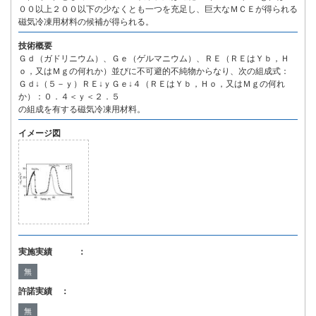
００以上２００以下の少なくとも一つを充足し、巨大なＭＣＥが得られる
磁気冷凍用材料の候補が得られる。
技術概要
Ｇｄ（ガドリニウム）、Ｇｅ（ゲルマニウム）、ＲＥ（ＲＥはＹｂ，Ｈ
ｏ，又はＭｇの何れか）並びに不可避的不純物からなり、次の組成式：
Ｇｄ↓（５－ｙ）ＲＥ↓ｙＧｅ↓４（ＲＥはＹｂ，Ｈｏ，又はＭｇの何れ
か）：０．４＜ｙ＜２．５
の組成を有する磁気冷凍用材料。
イメージ図
実施実績 ：
無
許諾実績 ：
無