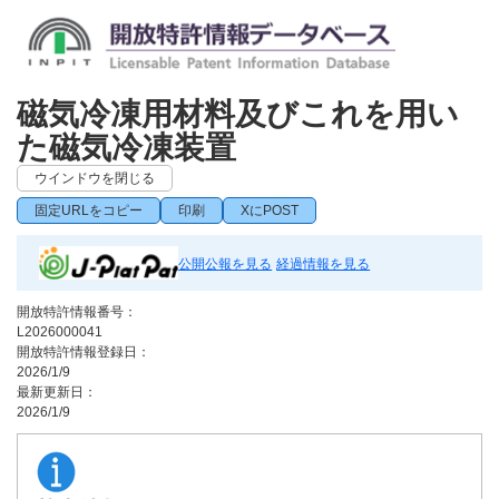
磁気冷凍用材料及びこれを用い
た磁気冷凍装置
ウインドウを閉じる
固定URLをコピー
印刷
XにPOST
公開公報を見る
経過情報を見る
開放特許情報番号：
L2026000041
開放特許情報登録日：
2026/1/9
最新更新日：
2026/1/9