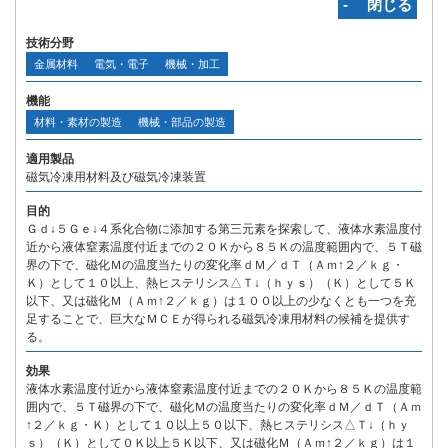
‐ 閉じる
技術分野
金属材料
電気・電子
機械・加工
機能
材料・素材の製造
機械・部品の製造
適用製品
磁気冷凍用材料及び磁気冷凍装置
目的
Ｇｄ↓５Ｇｅ↓４系化合物に添加する第三元素を探索して、液体水素温度付
近から液体窒素温度付近までの２０Ｋから８５Ｋの温度範囲内で、５Ｔ磁
界の下で、磁化Ｍの温度当たりの変化率ｄＭ／ｄＴ（Ａｍ↑２／ｋｇ・
Ｋ）として１０以上、熱ヒステリシス△Ｔ↓（ｈｙｓ）（Ｋ）として５Ｋ
以下、又は磁化Ｍ（Ａｍ↑２／ｋｇ）は１００以上の少なくとも一つを充
足することで、巨大なＭＣＥが得られる磁気冷凍用材料の候補を提供す
る。
効果
液体水素温度付近から液体窒素温度付近までの２０Ｋから８５Ｋの温度範
囲内で、５Ｔ磁界の下で、磁化Ｍの温度当たりの変化率ｄＭ／ｄＴ（Ａｍ
↑２／ｋｇ・Ｋ）として１０以上５０以下、熱ヒステリシス△Ｔ↓（ｈｙ
ｓ）（Ｋ）として０Ｋ以上５Ｋ以下、又は磁化Ｍ（Ａｍ↑２／ｋｇ）は１