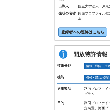
出願人
国立大学法人 東京
発明の名称
路面プロファイル推
ム
登録者への連絡はこちら
開放特許情報
技術分野
情報・通信
土
機能
機械・部品の製造
適用製品
路面プロファイ
グラム
目的
路面プロファイ
定装置、路面プ