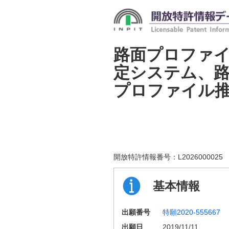
路面プロファ
定システム、
プロファイル
開放特許情報番号：
L2026000025
基本情報
出願番号
特願2020-555667
出願日
2019/11/11