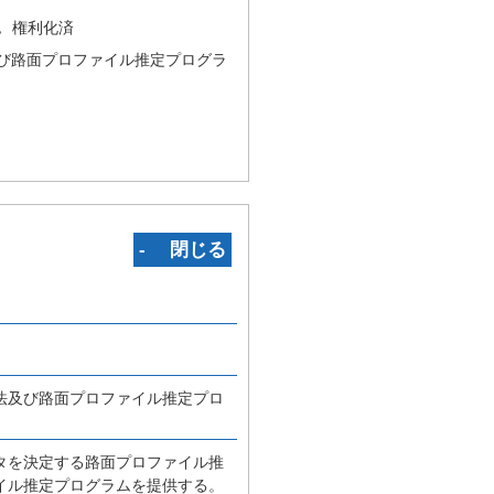
況
権利化済
び路面プロファイル推定プログラ
‐ 閉じる
法及び路面プロファイル推定プロ
タを決定する路面プロファイル推
イル推定プログラムを提供する。