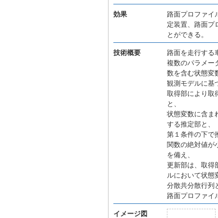
効果
路面プロファイ
定装置、路面プ
とができる。
技術概要
路面を走行する
複数のパラメー
数を含む状態変
観測モデルに基
取得部により取
と、
状態変数に含ま
する推定部と、
第１条件の下で
関数の絶対値が
を備え、
更新部は、取得
ルにおいて状態
分散共分散行列
路面プロファイ
イメージ図