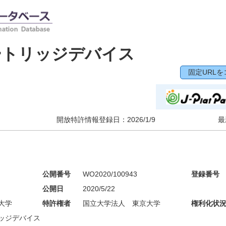
ートリッジデバイス
固定URLを
開放特許情報登録日：
2026/1/9
最
公開番号
WO2020/100943
登録番号
公開日
2020/5/22
大学
特許権者
国立大学法人 東京大学
権利化状
ッジデバイス