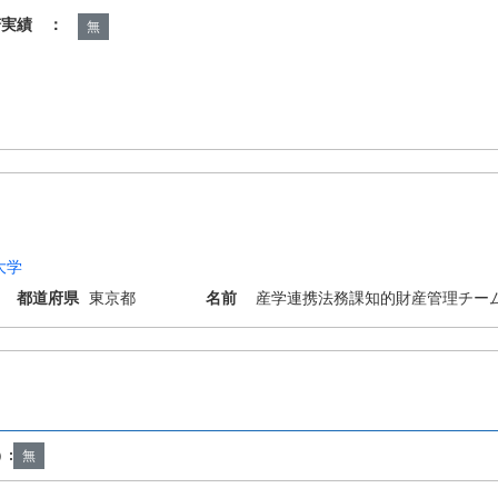
諾実績 ：
無
大学
都道府県
東京都
名前
産学連携法務課知的財産管理チー
）:
無