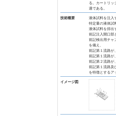
る。カートリッ
適である。
技術概要
液体試料を注入
特定量の液体試
液体試料を排出
前記注入開口部
前記検出用チャ
を備え、
前記第１流路が
前記第１流路が
前記第２流路が
前記第１流路及
を特徴とするア
イメージ図