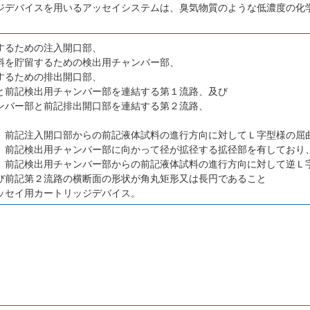
ジデバイスを用いるアッセイシステムは、臭気物質のような低濃度の化
するための注入開口部、
料を貯留するための検出用チャンバー部、
するための排出開口部、
と前記検出用チャンバー部を連結する第１流路、及び
ンバー部と前記排出開口部を連結する第２流路、
、前記注入開口部からの前記液体試料の進行方向に対してＬ字型様の屈
、前記検出用チャンバー部に向かって径が拡径する拡径部を有しており
、前記検出用チャンバー部からの前記液体試料の進行方向に対して逆Ｌ
び前記第２流路の横断面の形状が角丸矩形又は長円であること
ッセイ用カートリッジデバイス。