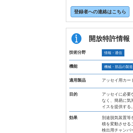
登録者への連絡はこちら
開放特許情報
技術分野
情報・通信
機能
機械・部品の製造
適用製品
アッセイ用カー
目的
アッセイに必要
なく、簡易に気
イスを提供する
効果
別途脱気装置等
積を変動させる
検出用チャンバ