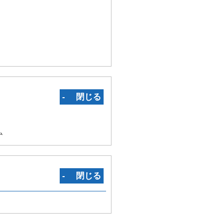
‐ 閉じる
ム
‐ 閉じる