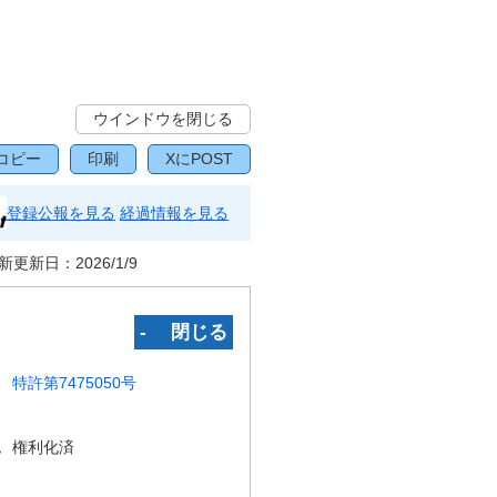
ウインドウを閉じる
コピー
印刷
XにPOST
登録公報を見る
経過情報を見る
新更新日：
2026/1/9
‐ 閉じる
特許第7475050号
況
権利化済