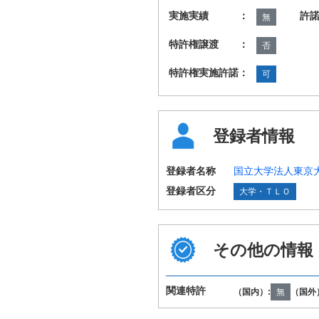
実施実績 ：
許
無
特許権譲渡 ：
否
特許権実施許諾：
可
登録者情報
登録者名称
国立大学法人東京
登録者区分
大学・ＴＬＯ
その他の情報
関連特許
（国内）:
無
（国外