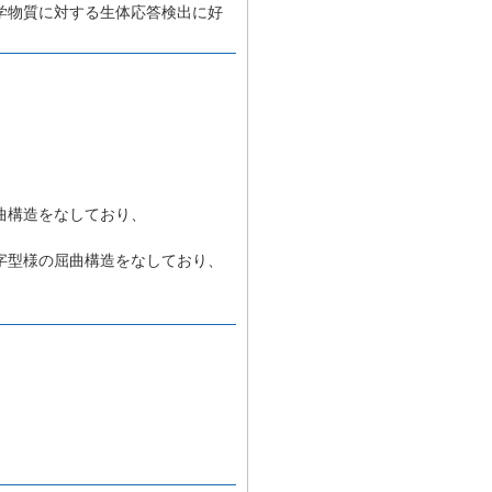
学物質に対する生体応答検出に好
曲構造をなしており、
、
字型様の屈曲構造をなしており、