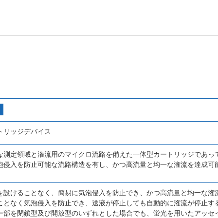
トリッジデバイス
な測定領域と潅流用のマイクロ流路を備えた一体型カートリッジであっ
泡侵入を防止可能な流路構造を有し、かつ高流量と均一な潅流を達成可
。
を設けることなく、簡易に気泡侵入を防止でき、かつ高流量と均一な潅
ことなく気泡侵入を防止でき、送液が停止しても自動的に潅流が停止す
ー部を閉鎖型及び開放型のいずれとした場合でも、蛍光を用いたアッセ